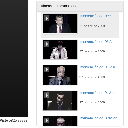
Vídeos da mesma serie
Intervención do Decano de Ciencias do Mar da Universidade de Vigo
27 de abr. de 2009
Intervención de Dª. Aida Fernández
27 de abr. de 2009
Intervención de D. José Martínez
27 de abr. de 2009
Intervención de D. Valentín Trujillo
27 de abr. de 2009
Intervención do Director do Parque Nacional Illas Atlanticas
Visto
5825
veces