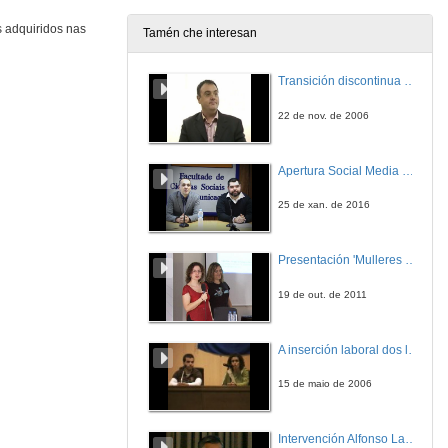
27 de abr. de 2009
s adquiridos nas
Tamén che interesan
Intervención do Director do Museo do Mar
Transición discontinua de partículas de microgel termosensible
27 de abr. de 2009
22 de nov. de 2006
Intervención de Santiago Hernández
Apertura Social Media Day 2016
27 de abr. de 2009
25 de xan. de 2016
Intervención da Vicerreitora de Investigación
Presentación 'Mulleres no software libre'
27 de abr. de 2009
19 de out. de 2011
Presentación
A inserción laboral dos licenciados en Ciencias do Mar: a carreira investigadora
27 de abr. de 2009
15 de maio de 2006
Recent advances in understanding grazing as a major process influencing biodiversity on rocky shores
Intervención Alfonso Lago Ferreiro
27 de abr. de 2009