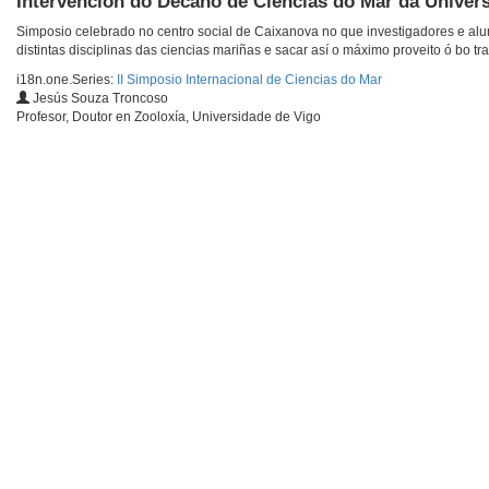
Intervención do Decano de Ciencias do Mar da Univer
Simposio celebrado no centro social de Caixanova no que investigadores e al
distintas disciplinas das ciencias mariñas e sacar así o máximo proveito ó bo tra
i18n.one.Series:
II Simposio Internacional de Ciencias do Mar
Jesús Souza Troncoso
Profesor, Doutor en Zooloxía, Universidade de Vigo