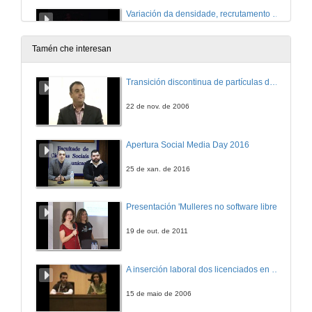
Variación da densidade, recrutamento e estructura poblacional do ourizo Paracentrotus lividus en duas zonas de intermareal das costas de Galicia con distinto grado de explotación
28 de abr. de 2009
Tamén che interesan
Crecemento mensual e mortalidade da ostra Crassostrea gigas en diferentes ambientes de cultivo
Transición discontinua de partículas de microgel termosensible
Bahía de San Vicente da Barquera (Cantabria) e acuario
28 de abr. de 2009
22 de nov. de 2006
Criopreservación de embrións de ourizo (Paracentrotus lividus) aplicada a ecotoxicoloxía mariña
Apertura Social Media Day 2016
Resultados preliminares
28 de abr. de 2009
25 de xan. de 2016
¿Afectou o vertido do Prestige á reproducción e reclutamento do percebe na costa atlántica galega?
Presentación 'Mulleres no software libre'
28 de abr. de 2009
19 de out. de 2011
Alteracións no crecemento de Crassostrea gigas debido á presencia de tributil estaño (TBT) no medio
A inserción laboral dos licenciados en Ciencias do Mar: a carreira investigadora
Porto Deportivo de Getxo (Bizkaia)
28 de abr. de 2009
15 de maio de 2006