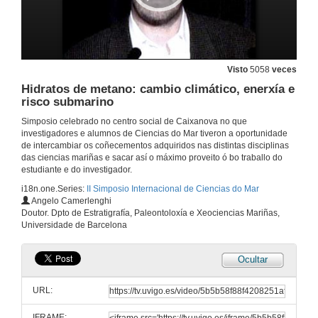
Response of an exposed beach to different wave conditions. Example of Louro Beach(Galicia, NW Iberian Peninsula)
27 de abr. de 2009
Visto
5058
veces
Analysisi of erosive and ccumulative trends in the beaches and submerged area of Maspalomas (South of Gran Canaria Island)
Hidratos de metano: cambio climático, enerxía e
risco submarino
27 de abr. de 2009
Simposio celebrado no centro social de Caixanova no que
investigadores e alumnos de Ciencias do Mar tiveron a oportunidade
Estudio das barras de cantos que afloran en Maspalomas (Gran canaria)
de intercambiar os coñecementos adquiridos nas distintas disciplinas
Implicacións sobre a orixe do campo de dunas.
das ciencias mariñas e sacar así o máximo proveito ó bo traballo do
27 de abr. de 2009
estudiante e do investigador.
i18n.one.Series:
II Simposio Internacional de Ciencias do Mar
Angelo Camerlenghi
Indicadores Socio-económicos na planificación e xestión do litoral. Caso: Canet d'En Berenguer
Doutor. Dpto de Estratigrafía, Paleontoloxía e Xeociencias Mariñas,
Universidade de Barcelona
27 de abr. de 2009
Ocultar
Development of an assesment protocol to oiled sandy beaches:OILDEBEACH project
URL:
27 de abr. de 2009
IFRAME: