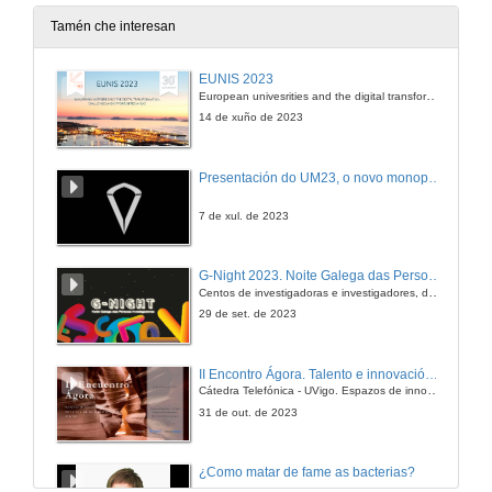
27 de abr. de 2009
Tamén che interesan
Presentación
EUNIS 2023
European univesrities and the digital transformation: challenges and opportunities ahead
27 de abr. de 2009
14 de xuño de 2023
Recent advances in understanding grazing as a major process influencing biodiversity on rocky shores
Presentación do UM23, o novo monopraza de UVigo Motorsport
27 de abr. de 2009
7 de xul. de 2023
New indices for ranking location for conservation
G-Night 2023. Noite Galega das Persoas Investigadoras. Conciencias creativas
Centos de investigadoras e investigadores, decenas de actividades e sete cidades
27 de abr. de 2009
29 de set. de 2023
Why amphipods prefer the new available habitat built by C. racemosa?: a field experiment in Mediterranean Sea
II Encontro Ágora. Talento e innovación na era da transformación dixital
Cátedra Telefónica - UVigo. Espazos de innovación
27 de abr. de 2009
31 de out. de 2023
Mollusc diversity on artificial seawalls and natural rocky shores in the Ría de Ferrol (Galicia, NW Iberian Península)
¿Como matar de fame as bacterias?