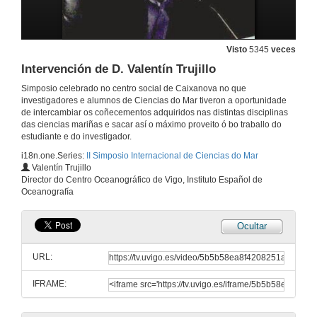
Visto
5345
veces
Intervención de D. Valentín Trujillo
Simposio celebrado no centro social de Caixanova no que
investigadores e alumnos de Ciencias do Mar tiveron a oportunidade
de intercambiar os coñecementos adquiridos nas distintas disciplinas
das ciencias mariñas e sacar así o máximo proveito ó bo traballo do
estudiante e do investigador.
i18n.one.Series:
II Simposio Internacional de Ciencias do Mar
Valentín Trujillo
Intervención do Decano de Ciencias do Mar da Universidade de Vigo
Director do Centro Oceanográfico de Vigo, Instituto Español de
Oceanografía
27 de abr. de 2009
Ocultar
Intervención de Dª. Aida Fernández
URL:
27 de abr. de 2009
IFRAME:
Intervención de D. José Martínez