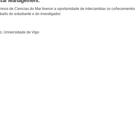
stal Management.
umnos de Ciencias do Mar tiveron a oportunidade de intercambiar os coñecemento
ballo do estudiante e do investigador.
io, Universidade de Vigo