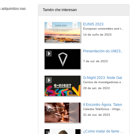
s adquiridos nas
Tamén che interesan
Development of an assesment protocol to oiled sandy beaches:OILDEBEACH project
EUNIS 2023
27 de abr. de 2009
European univesrities and the digital transformation: challenges and opportunities ahead
14 de xuño de 2023
Presentación
Presentación do UM23, o novo monopraza de UVigo Motorsport
27 de abr. de 2009
7 de xul. de 2023
Hidratos de metano: cambio climático, enerxía e risco submarino
G-Night 2023. Noite Galega das Persoas Investigadoras. Conciencias creativas
27 de abr. de 2009
Centos de investigadoras e investigadores, decenas de actividades e sete cidades
29 de set. de 2023
Quenda de preguntas
II Encontro Ágora. Talento e innovación na era da transformación dixital
27 de abr. de 2009
Cátedra Telefónica - UVigo. Espazos de innovación
31 de out. de 2023
Presentación
¿Como matar de fame as bacterias?
27 de abr. de 2009