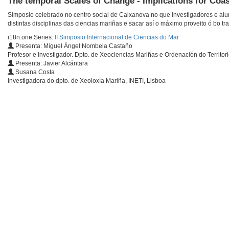
The temporal Scales of Change - Implications for Coa
Simposio celebrado no centro social de Caixanova no que investigadores e al
distintas disciplinas das ciencias mariñas e sacar así o máximo proveito ó bo tra
i18n.one.Series:
II Simposio Internacional de Ciencias do Mar
Presenta: Miguel Ángel Nombela Castaño
Profesor e Investigador. Dpto. de Xeociencias Mariñas e Ordenación do Territor
Presenta: Javier Alcántara
Susana Costa
Investigadora do dpto. de Xeoloxía Mariña, INETI, Lisboa