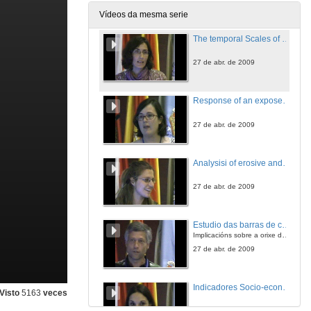
27 de abr. de 2009
Vídeos da mesma serie
The temporal Scales of Change - Implications for Coastal Management.
27 de abr. de 2009
Response of an exposed beach to different wave conditions. Example of Louro Beach(Galicia, NW Iberian Peninsula)
27 de abr. de 2009
Analysisi of erosive and ccumulative trends in the beaches and submerged area of Maspalomas (South of Gran Canaria Island)
27 de abr. de 2009
Estudio das barras de cantos que afloran en Maspalomas (Gran canaria)
Implicacións sobre a orixe do campo de dunas.
27 de abr. de 2009
Indicadores Socio-económicos na planificación e xestión do litoral. Caso: Canet d'En Berenguer
Visto
5163
veces
27 de abr. de 2009