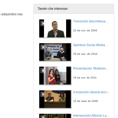
27 de abr. de 2009
Tamén che interesan
s adquiridos nas
Quenda de preguntas
Transición discontinua de partículas de microgel termosensible
27 de abr. de 2009
22 de nov. de 2006
Presentación
Apertura Social Media Day 2016
27 de abr. de 2009
25 de xan. de 2016
O bentos da Antártida do Oeste
Presentación 'Mulleres no software libre'
27 de abr. de 2009
19 de out. de 2011
Variación da densidade, recrutamento e estructura poblacional do ourizo Paracentrotus lividus en duas zonas de intermareal das costas de Galicia con distinto grado de explotación
A inserción laboral dos licenciados en Ciencias do Mar: a carreira investigadora
28 de abr. de 2009
15 de maio de 2006
Crecemento mensual e mortalidade da ostra Crassostrea gigas en diferentes ambientes de cultivo
Bahía de San Vicente da Barquera (Cantabria) e acuario
Intervención Alfonso Lago Ferreiro
28 de abr. de 2009