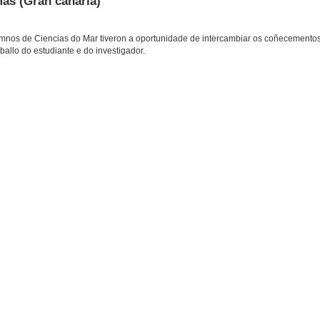
as (Gran canaria)
umnos de Ciencias do Mar tiveron a oportunidade de intercambiar os coñecemento
ballo do estudiante e do investigador.