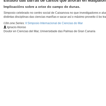
Estudio das barras de cantos que afloran en Maspalom
Implicacións sobre a orixe do campo de dunas.
Simposio celebrado no centro social de Caixanova no que investigadores e al
distintas disciplinas das ciencias mariñas e sacar así o máximo proveito ó bo tra
i18n.one.Series:
II Simposio Internacional de Ciencias do Mar
Ignacio Alonso
Doutor en Ciencias del Mar, Universidade das Palmas de Gran Canaria