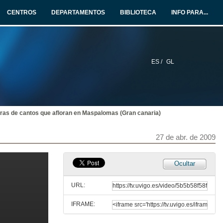
27 de abr. de 2009
CENTROS
DEPARTAMENTOS
BIBLIOTECA
INFO PARA...
Functional consequences of diversity on macroalgal productivity
Disentangling the effects of number, identity and density
27 de abr. de 2009
ES /
GL
Can a fish disturb aquaculture production on coastal areas?
Interactions between Pomatomus saltatrix (L.) and fish farms in the Mediterranean Sea
27 de abr. de 2009
rras de cantos que afloran en Maspalomas (Gran canaria)
The temporal Scales of Change - Implications for Coastal Management.
27 de abr. de 2009
27 de abr. de 2009
Response of an exposed beach to different wave conditions. Example of Louro Beach(Galicia, NW Iberian Peninsula)
Ocultar
27 de abr. de 2009
URL:
IFRAME:
Analysisi of erosive and ccumulative trends in the beaches and submerged area of Maspalomas (South of Gran Canaria Island)