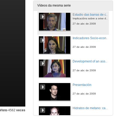
27 de abr. de 2009
Vídeos da mesma serie
Estudio das barras de cantos que afloran en Maspalomas (Gran canaria)
Implicacións sobre a orixe do campo de dunas.
27 de abr. de 2009
Indicadores Socio-económicos na planificación e xestión do litoral. Caso: Canet d'En Berenguer
27 de abr. de 2009
Development of an assesment protocol to oiled sandy beaches:OILDEBEACH project
27 de abr. de 2009
Presentación
27 de abr. de 2009
Hidratos de metano: cambio climático, enerxía e risco submarino
Visto
4562
veces