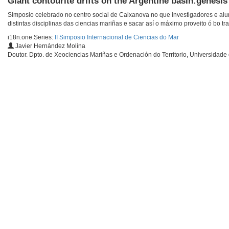
Giant contourite drifts on the Argentine basin:genesis
Simposio celebrado no centro social de Caixanova no que investigadores e al
distintas disciplinas das ciencias mariñas e sacar así o máximo proveito ó bo tra
i18n.one.Series:
II Simposio Internacional de Ciencias do Mar
Javier Hernández Molina
Doutor. Dpto. de Xeociencias Mariñas e Ordenación do Territorio, Universidade