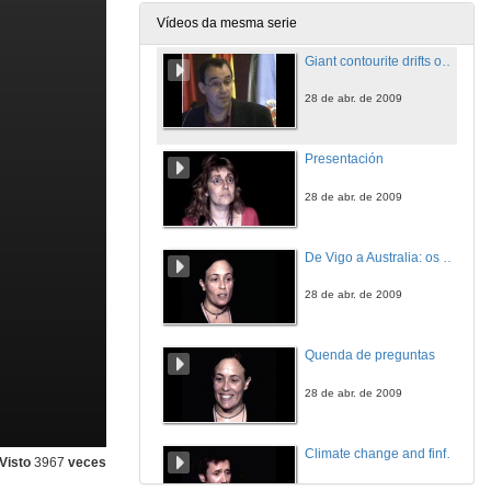
28 de abr. de 2009
Vídeos da mesma serie
Giant contourite drifts on the Argentine basin:genesis and its global implicationin thermohaline circulation
28 de abr. de 2009
Presentación
28 de abr. de 2009
De Vigo a Australia: os pasos dunha oceanógrafa
28 de abr. de 2009
Quenda de preguntas
28 de abr. de 2009
Climate change and finfish aquaculture: insights from zebrafish
Visto
3967
veces
28 de abr. de 2009