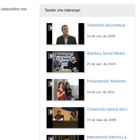
s adquiridos nas
Tamén che interesan
Lenght-length and length-weight relationship, gonadosomatic index, and size at maturity of Trachurus trachurus (Carangidae) in the M'diq region (Mediterranean of Morocco)
Transición discontinua de partículas de microgel termosensible
28 de abr. de 2009
22 de nov. de 2006
Strong genetic differentiation of the Southern hake (Merluccius australis) across the species range
Apertura Social Media Day 2016
28 de abr. de 2009
25 de xan. de 2016
Composición en ácidos grasos poliinsaturados Omega-3 da merluza de Namibia e a súa relación coa saúde
Presentación 'Mulleres no software libre'
28 de abr. de 2009
19 de out. de 2011
The Holonece maximum transgression in South America: Comparative progradation of coastal plains
A inserción laboral dos licenciados en Ciencias do Mar: a carreira investigadora
28 de abr. de 2009
15 de maio de 2006
Architectural and evolutionary model of Louro Sedimentary Complex (Rías Baixas, Galicia)
Intervención Alfonso Lago Ferreiro
28 de abr. de 2009