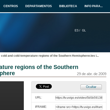
CENTROS
DEPARTAMENTOS
BIBLIOTECA
INFO PARA...
ES /
GL
e cold and cold-temperature regions of the Southern Hemispherecies i
...
ature regions of the Southern
sphere
29 de abr. de 2009
Ocultar
URL:
IFRAME: