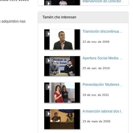
Intervención do Director do Parque Nacional Illas Atlanticas
27 de abr. de 2009
Tamén che interesan
s adquiridos nas
Intervención do Director do Museo do Mar
Transición discontinua de partículas de microgel termosensible
27 de abr. de 2009
22 de nov. de 2006
Intervención de Santiago Hernández
Apertura Social Media Day 2016
27 de abr. de 2009
25 de xan. de 2016
Intervención da Vicerreitora de Investigación
Presentación 'Mulleres no software libre'
27 de abr. de 2009
19 de out. de 2011
Presentación
A inserción laboral dos licenciados en Ciencias do Mar: a carreira investigadora
27 de abr. de 2009
15 de maio de 2006