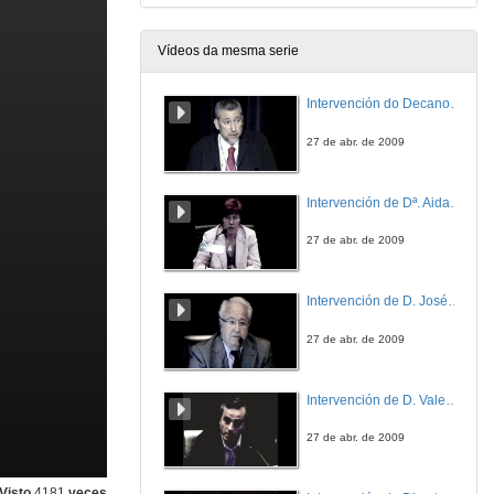
Vídeos da mesma serie
Intervención do Decano de Ciencias do Mar da Universidade de Vigo
27 de abr. de 2009
Intervención de Dª. Aida Fernández
27 de abr. de 2009
Intervención de D. José Martínez
27 de abr. de 2009
Intervención de D. Valentín Trujillo
27 de abr. de 2009
Visto
4181
veces