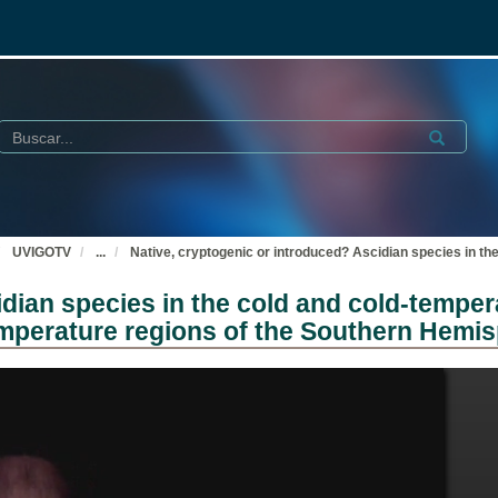
Buscar
Submit
UVIGOTV
...
Native, cryptogenic or introduced? Ascidian species in th
idian species in the cold and cold-temper
emperature regions of the Southern Hemi