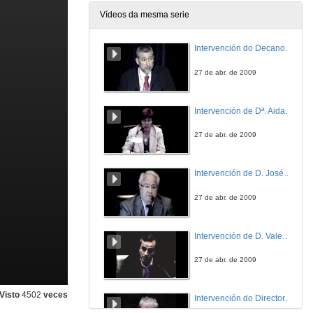
Vídeos da mesma serie
Intervención do Decano de Ciencias do Mar da Universidade de Vigo
27 de abr. de 2009
Intervención de Dª. Aida Fernández
27 de abr. de 2009
Intervención de D. José Martínez
27 de abr. de 2009
Intervención de D. Valentín Trujillo
27 de abr. de 2009
Visto
4502
veces
Intervención do Director do Parque Nacional Illas Atlanticas