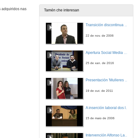
27 de abr. de 2009
s adquiridos nas
Tamén che interesan
Intervención do Director do Museo do Mar
Transición discontinua de partículas de microgel termosensible
27 de abr. de 2009
22 de nov. de 2006
Intervención de Santiago Hernández
Apertura Social Media Day 2016
27 de abr. de 2009
25 de xan. de 2016
Intervención da Vicerreitora de Investigación
Presentación 'Mulleres no software libre'
27 de abr. de 2009
19 de out. de 2011
Presentación
A inserción laboral dos licenciados en Ciencias do Mar: a carreira investigadora
27 de abr. de 2009
15 de maio de 2006
Recent advances in understanding grazing as a major process influencing biodiversity on rocky shores
Intervención Alfonso Lago Ferreiro