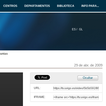
CENTROS
DEPARTAMENTOS
BIBLIOTECA
INFO PARA...
ES /
GL
guntas
29 de abr. de 2009
Ocultar
URL:
IFRAME: