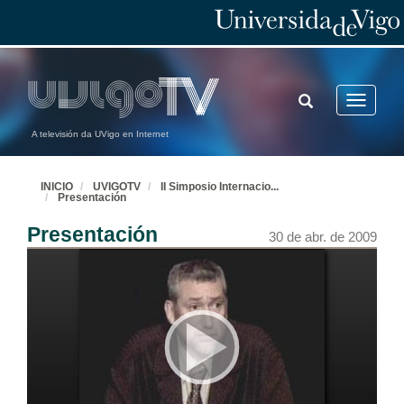
TOGGLE
Toggle
SEARCH
navigatio
A televisión da UVigo en Internet
INICIO
UVIGOTV
II Simposio Internacio
...
Presentación
Presentación
30 de abr. de 2009