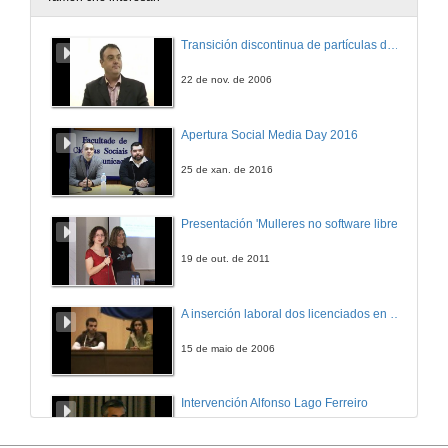
Intervención do Director do Museo do Mar
Transición discontinua de partículas de microgel termosensible
27 de abr. de 2009
22 de nov. de 2006
Intervención de Santiago Hernández
Apertura Social Media Day 2016
27 de abr. de 2009
25 de xan. de 2016
Intervención da Vicerreitora de Investigación
Presentación 'Mulleres no software libre'
27 de abr. de 2009
19 de out. de 2011
Presentación
A inserción laboral dos licenciados en Ciencias do Mar: a carreira investigadora
27 de abr. de 2009
15 de maio de 2006
Recent advances in understanding grazing as a major process influencing biodiversity on rocky shores
Intervención Alfonso Lago Ferreiro
27 de abr. de 2009
13 de xuño de 2012