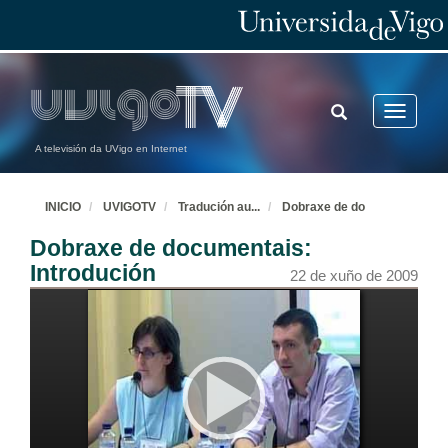
TOGGLE
Toggle
SEARCH
navigatio
A televisión da UVigo en Internet
INICIO
UVIGOTV
Tradución au
...
Dobraxe de do
Dobraxe de documentais:
Introdución
22 de xuño de 2009