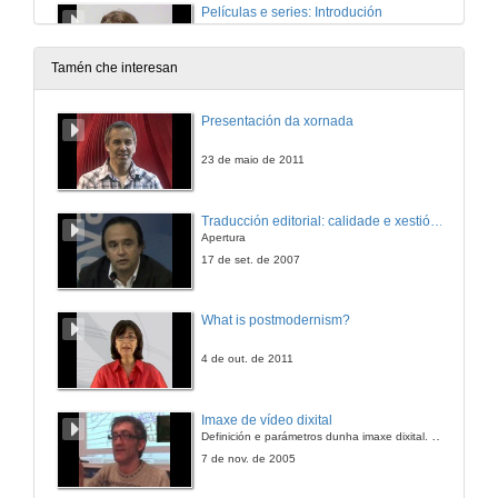
Películas e series: Introdución
24 de xuño de 2009
Tamén che interesan
Proceso de dobraxe de películas
Presentación da xornada
24 de xuño de 2009
23 de maio de 2011
Proceso de dobraxe: Demostración de bo/mal axuste
Traducción editorial: calidade e xestión de proxectos
Apertura
24 de xuño de 2009
17 de set. de 2007
Cuestións relevantes na dobraxe de películas
What is postmodernism?
24 de xuño de 2009
4 de out. de 2011
Imaxe de vídeo dixital
Definición e parámetros dunha imaxe dixital. Resolución e Aspecto. Profundidade da cor. Compresión. Frame por segundo. Entrelazado. Campos, cadros
7 de nov. de 2005