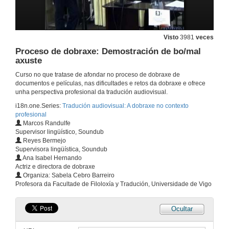
Presentación
Visto
3981
veces
Proceso de dobraxe: Demostración de bo/mal
22 de xuño de 2009
axuste
Curso no que tratase de afondar no proceso de dobraxe de
Bloque común: Documentais, películas e series.
documentos e películas, nas dificultades e retos da dobraxe e ofrece
unha perspectiva profesional da tradución audiovisual.
22 de xuño de 2009
i18n.one.Series:
Tradución audiovisual: A dobraxe no contexto
profesional
Marcos Randulfe
Dobraxe de documentais: Introdución
Supervisor lingüístico, Soundub
Reyes Bermejo
22 de xuño de 2009
Supervisora lingüística, Soundub
Ana Isabel Hernando
Actriz e directora de dobraxe
Proceso de dobraxe de documentais
Organiza: Sabela Cebro Barreiro
Profesora da Facultade de Filoloxía y Tradución, Universidade de Vigo
22 de xuño de 2009
Ocultar
Cuestións relevantes na dobraxe de documentais