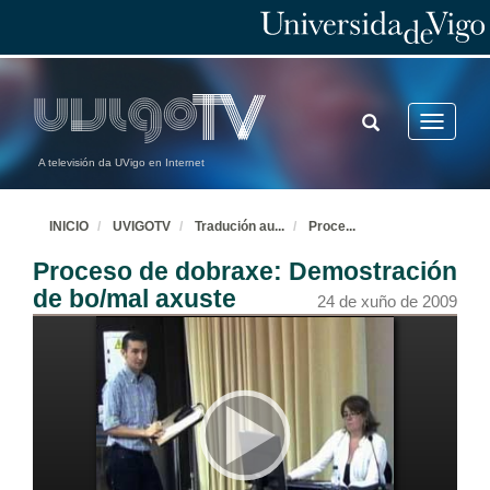
TOGGLE
Toggle
SEARCH
navigatio
A televisión da UVigo en Internet
INICIO
UVIGOTV
Tradución au
...
Proce
...
Proceso de dobraxe: Demostración
de bo/mal axuste
24 de xuño de 2009