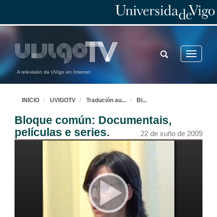
TOGGLE
Toggle
SEARCH
navigatio
A televisión da UVigo en Internet
INICIO
UVIGOTV
Tradución au
...
Bl
...
Bloque común: Documentais,
películas e series.
22 de xuño de 2009