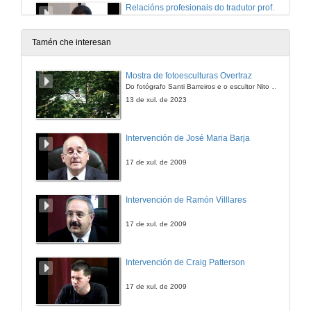
Relacións profesionais do tradutor profesional
23 de xuño de 2009
Tamén che interesan
Películas e series: Introdución
Mostra de fotoesculturas Overtraz
Do fotógrafo Santi Barreiros e o escultor Nito Contreras.
24 de xuño de 2009
13 de xul. de 2023
Proceso de dobraxe de películas
Intervención de José Maria Barja
24 de xuño de 2009
17 de xul. de 2009
Proceso de dobraxe: Demostración de bo/mal axuste
Intervención de Ramón Villlares
24 de xuño de 2009
17 de xul. de 2009
Cuestións relevantes na dobraxe de películas
Intervención de Craig Patterson
24 de xuño de 2009
17 de xul. de 2009