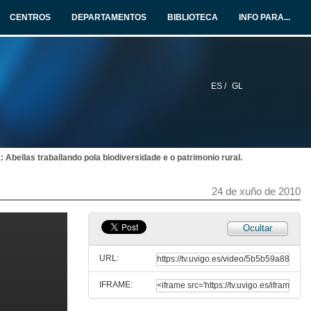
24 de xuño de 2010
CENTROS
DEPARTAMENTOS
BIBLIOTECA
INFO PARA...
Incorporando a soberanía alimentaria á agroecoloxía. Quenda de preguntas
24 de xuño de 2010
ES /
GL
O sector do equino na provincia de Lugo
Sesión 1
24 de xuño de 2010
 Abellas traballando pola biodiversidade e o patrimonio rural.
Proxecto silvopastoral con cabalo de pura raza galega
Sesión 1
24 de xuño de 2010
24 de xuño de 2010
Produción de carne de poldro nun sistema de monte en Galicia
Ocultar
Sesión 1
24 de xuño de 2010
URL:
IFRAME:
Quenda de preguntas
Sesión 1