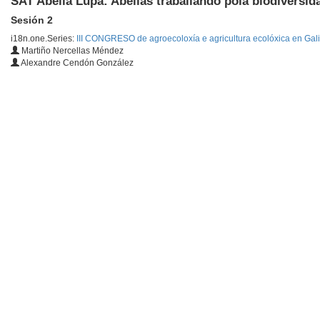
SAT Abella Lupa: Abellas traballando pola biodiversida
Sesión 2
i18n.one.Series:
III CONGRESO de agroecoloxía e agricultura ecolóxica en Gal
Martiño Nercellas Méndez
Alexandre Cendón González