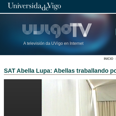
A televisión da UVigo en Internet
INICIO
SAT Abella Lupa: Abellas traballando po