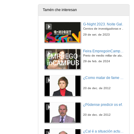
Tamén che interesan
O papel da horticultura urbana sustentable ante o declive do petróleo. A experiencia de Culleredo .
Sesión 4
G-Night 2023. Noite Galega das Persoas Investigadoras. Conciencias creativas
24 de xuño de 2010
Centos de investigadoras e investigadores, decenas de actividades e sete cidades
29 de set. de 2023
Horticultura urbana en Galicia, orixes, valores e situación actual.
Sesión 4
Feira EmpregoinCampus Vigo 2024
24 de xuño de 2010
Preto de medio millar de alumnas e alumnos buscan coñecer máis de preto as oportunidades que lles achegan as arredor de medio cento de empresas que participan na edición viguesa da feira. Xunto coa visita aos stands, durante a feria desenvólvense varias actividades complementarias, como obradoiros, conversas, mesas redondas ou o pasaporte de empregabilidade, un espazo no que poderán recibir asesoramento sobre o seu CV.
29 de feb. de 2024
Fomentando a agricultura urbana ecolóxica no concello de Vigo.
Sesión 4
¿Como matar de fame as bacterias?
24 de xuño de 2010
20 de dec. de 2012
A horta ecolóxica como recurso didáctico nas escolas viguesas.
Sesión 4
¿Pódense predicir os efectos polo achegamento á Terra dos asteroides?
24 de xuño de 2010
20 de dec. de 2012
Quenda de preguntas
Sesión 4
¿Cal é a situación actual do consumo cinematográfico?
24 de xuño de 2010