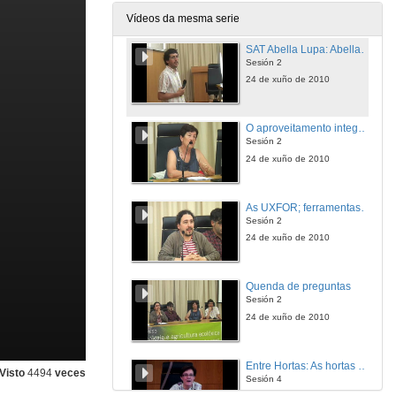
24 de xuño de 2010
Vídeos da mesma serie
SAT Abella Lupa: Abellas traballando pola biodiversidade e o patrimonio rural.
Sesión 2
24 de xuño de 2010
O aproveitamento integral do monte: unha perspectiva de xénero e multifuncional. O caso de Santa María de Arcos (Chantada).
Sesión 2
24 de xuño de 2010
As UXFOR; ferramentas para a vertebración territorial e social dos montes galegos.
Sesión 2
24 de xuño de 2010
Quenda de preguntas
Sesión 2
24 de xuño de 2010
Entre Hortas: As hortas de Belvís: recuperar usos, rendibilizar espazos.
Visto
4494
veces
Sesión 4
24 de xuño de 2010