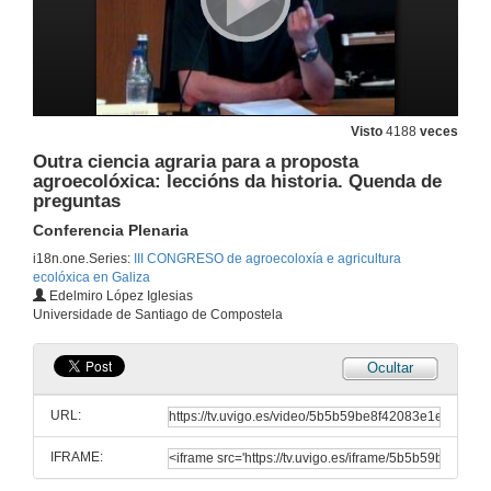
Sesión 7
24 de xuño de 2010
Quenda de preguntas
Sesión 7
24 de xuño de 2010
Visto
4188
veces
Outra ciencia agraria para a proposta
agroecolóxica: leccións da historia. Quenda de
Potencial de nabizas e grelos na agricultura ecolóxica: uso das variedades locais.
preguntas
Sesión 8
24 de xuño de 2010
Conferencia Plenaria
i18n.one.Series:
III CONGRESO de agroecoloxía e agricultura
ecolóxica en Galiza
O papel do sistema informal de sementes na manutenção da biodiversidade agrícola local no município de Guaraciaba
Edelmiro López Iglesias
Sesión 8
Universidade de Santiago de Compostela
24 de xuño de 2010
Ocultar
Quenda de preguntas
Sesión 8
URL:
24 de xuño de 2010
IFRAME:
Outra ciencia agraria para a proposta agroecolóxica: leccións da historia.