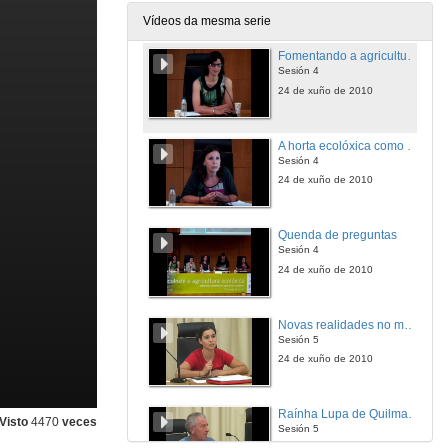
24 de xuño de 2010
Vídeos da mesma serie
Fomentando a agricultura urbana ecolóxica no concello de Vigo.
Sesión 4
24 de xuño de 2010
A horta ecolóxica como recurso didáctico nas escolas viguesas.
Sesión 4
24 de xuño de 2010
Quenda de preguntas
Sesión 4
24 de xuño de 2010
Novas realidades no medio rural: experiencias comunitarias agroecolóxicas.
Sesión 5
24 de xuño de 2010
Raínha Lupa de Quilmas; como un movemento social póde-se proxectar nunha alternativa contra a destrución do territorio.
Visto
4470
veces
Sesión 5