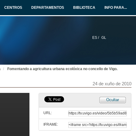
24 de xuño de 2010
CENTROS
DEPARTAMENTOS
BIBLIOTECA
INFO PARA...
As UXFOR; ferramentas para a vertebración territorial e social dos montes galegos.
Sesión 2
24 de xuño de 2010
ES /
GL
Quenda de preguntas
Sesión 2
24 de xuño de 2010
a
Fomentando a agricultura urbana ecolóxica no concello de Vigo.
Entre Hortas: As hortas de Belvís: recuperar usos, rendibilizar espazos.
Sesión 4
24 de xuño de 2010
24 de xuño de 2010
O papel da horticultura urbana sustentable ante o declive do petróleo. A experiencia de Culleredo .
Ocultar
Sesión 4
24 de xuño de 2010
URL:
IFRAME:
Horticultura urbana en Galicia, orixes, valores e situación actual.
Sesión 4