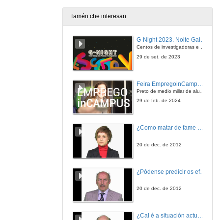
24 de xuño de 2010
Tamén che interesan
A chamada da Terra.
Sesión 5
G-Night 2023. Noite Galega das Persoas Investigadoras. Conciencias creativas
24 de xuño de 2010
Centos de investigadoras e investigadores, decenas de actividades e sete cidades
29 de set. de 2023
Capital social e estrutura de oportunidades na análise do proceso social xerado pola cooperativa Monte Cabalar.
Sesión 5
Feira EmpregoinCampus Vigo 2024
24 de xuño de 2010
Preto de medio millar de alumnas e alumnos buscan coñecer máis de preto as oportunidades que lles achegan as arredor de medio cento de empresas que participan na edición viguesa da feira. Xunto coa visita aos stands, durante a feria desenvólvense varias actividades complementarias, como obradoiros, conversas, mesas redondas ou o pasaporte de empregabilidade, un espazo no que poderán recibir asesoramento sobre o seu CV.
29 de feb. de 2024
Agromando a agricultura ecolóxica.
Sesión 5
¿Como matar de fame as bacterias?
24 de xuño de 2010
20 de dec. de 2012
Quenda de preguntas
Sesión 5
¿Pódense predicir os efectos polo achegamento á Terra dos asteroides?
24 de xuño de 2010
20 de dec. de 2012
Perspectivas e políticas para o medio rural galego do século XXI; o papel da agricultura ecolóxica.
Conferencia Plenaria
¿Cal é a situación actual do consumo cinematográfico?
24 de xuño de 2010