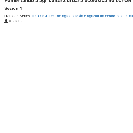
Fomentando a agricultura urbana ecolóxica no concell
Sesión 4
i18n.one.Series:
III CONGRESO de agroecoloxía e agricultura ecolóxica en Gal
V. Otero