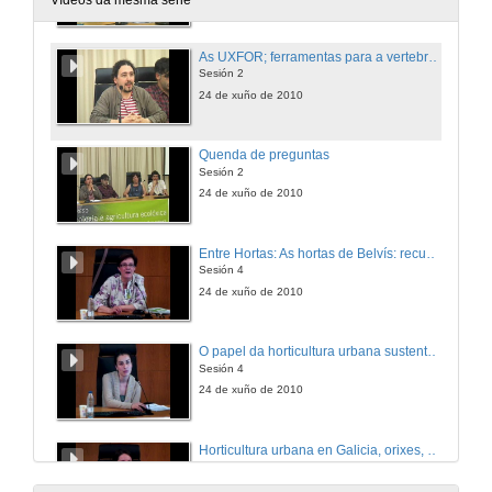
Vídeos da mesma serie
As UXFOR; ferramentas para a vertebración territorial e social dos montes galegos.
Sesión 2
24 de xuño de 2010
Quenda de preguntas
Sesión 2
24 de xuño de 2010
Entre Hortas: As hortas de Belvís: recuperar usos, rendibilizar espazos.
Sesión 4
24 de xuño de 2010
O papel da horticultura urbana sustentable ante o declive do petróleo. A experiencia de Culleredo .
Sesión 4
24 de xuño de 2010
Horticultura urbana en Galicia, orixes, valores e situación actual.
Sesión 4
24 de xuño de 2010