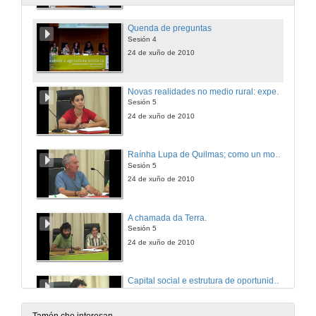
Quenda de preguntas
Sesión 4
24 de xuño de 2010
Novas realidades no medio rural: experiencias comunitarias agroecolóxicas.
Sesión 5
24 de xuño de 2010
Raínha Lupa de Quilmas; como un movemento social póde-se proxectar nunha alternativa contra a destrución do territorio.
Sesión 5
24 de xuño de 2010
A chamada da Terra.
Sesión 5
24 de xuño de 2010
Capital social e estrutura de oportunidades na análise do proceso social xerado pola cooperativa Monte Cabalar.
Sesión 5
24 de xuño de 2010