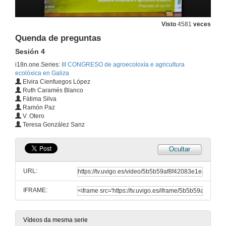
Entre Hortas: As hortas de Belvís: recuperar usos, rendibilizar espazos.
Visto
4581
veces
Sesión 4
Quenda de preguntas
24 de xuño de 2010
Sesión 4
i18n.one.Series:
III CONGRESO de agroecoloxía e agricultura
O papel da horticultura urbana sustentable ante o declive do petróleo. A experiencia de Culleredo .
ecolóxica en Galiza
Sesión 4
Elvira Cienfuegos López
24 de xuño de 2010
Ruth Caramés Blanco
Fátima Silva
Ramón Paz
Horticultura urbana en Galicia, orixes, valores e situación actual.
V. Otero
Sesión 4
Teresa González Sanz
24 de xuño de 2010
Ocultar
Fomentando a agricultura urbana ecolóxica no concello de Vigo.
Sesión 4
URL:
24 de xuño de 2010
IFRAME:
A horta ecolóxica como recurso didáctico nas escolas viguesas.
Sesión 4
24 de xuño de 2010
Vídeos da mesma serie