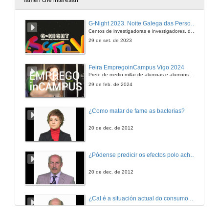
Tamén che interesan
Agromando a agricultura ecolóxica.
G-Night 2023. Noite Galega das Persoas Investigadoras. Conciencias creativas
Sesión 5
Centos de investigadoras e investigadores, decenas de actividades e sete cidades
24 de xuño de 2010
29 de set. de 2023
Quenda de preguntas
Feira EmpregoinCampus Vigo 2024
Sesión 5
Preto de medio millar de alumnas e alumnos buscan coñecer máis de preto as oportunidades que lles achegan as arredor de medio cento de empresas que participan na edición viguesa da feira. Xunto coa visita aos stands, durante a feria desenvólvense varias actividades complementarias, como obradoiros, conversas, mesas redondas ou o pasaporte de empregabilidade, un espazo no que poderán recibir asesoramento sobre o seu CV.
24 de xuño de 2010
29 de feb. de 2024
Perspectivas e políticas para o medio rural galego do século XXI; o papel da agricultura ecolóxica.
¿Como matar de fame as bacterias?
Conferencia Plenaria
24 de xuño de 2010
20 de dec. de 2012
Perspectivas e políticas para o medio rural galego do século XXI; o papel da agricultura ecolóxica. Quenda de preguntas.
¿Pódense predicir os efectos polo achegamento á Terra dos asteroides?
Conferencia Plenaria
24 de xuño de 2010
20 de dec. de 2012
O pastoreo mellora o perfil de ácidos graxos do leite e fai as explotacións máis sostibles e competitivas.
¿Cal é a situación actual do consumo cinematográfico?
Sesión 7
24 de xuño de 2010
20 de dec. de 2012