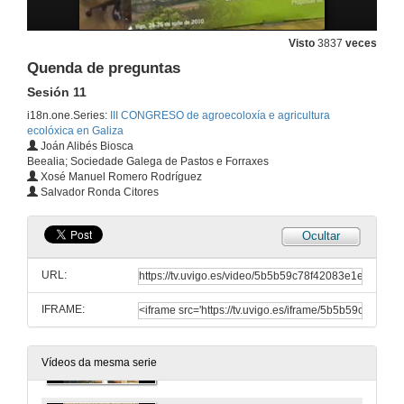
Menú-Viu: O primeiro paso cara á transición alimentaria do Campus Nord de la Universidad Politécnica de Cataluña.
Sesión 10
25 de xuño de 2010
Visto
3837
veces
Quenda de preguntas
Quenda de preguntas
Sesión 11
Sesión 10
i18n.one.Series:
III CONGRESO de agroecoloxía e agricultura
25 de xuño de 2010
ecolóxica en Galiza
Joán Alibés Biosca
Beealia; Sociedade Galega de Pastos e Forraxes
OVICA: 15 anos na defensa do sector ovino e cabrún galego
Xosé Manuel Romero Rodríguez
Sesión 11
Salvador Ronda Citores
25 de xuño de 2010
Ocultar
A sostenibilidade ambiental na reserva da Biosfera Area de Allariz a través de proxectos no sector agrogandeiro.
Sesión 11
URL:
25 de xuño de 2010
IFRAME:
Experiencias agroecolóxicas nos montes de Negueira de Muñiz.
Sesión 11
25 de xuño de 2010
Vídeos da mesma serie