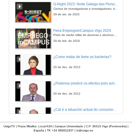
Alternativas á sanidade animal: experiencias en gandaría ecolóxica
G-Night 2023. Noite Galega das Persoas Investigadoras. Conciencias creativas
Mesa Redonda
Centos de investigadoras e investigadores, decenas de actividades e sete cidades
25 de xuño de 2010
29 de set. de 2023
Feira EmpregoinCampus Vigo 2024
Preto de medio millar de alumnas e alumnos buscan coñecer máis de preto as oportunidades que lles achegan as arredor de medio cento de empresas que participan na edición viguesa da feira. Xunto coa visita aos stands, durante a feria desenvólvense varias actividades complementarias, como obradoiros, conversas, mesas redondas ou o pasaporte de empregabilidade, un espazo no que poderán recibir asesoramento sobre o seu CV.
29 de feb. de 2024
¿Como matar de fame as bacterias?
20 de dec. de 2012
¿Pódense predicir os efectos polo achegamento á Terra dos asteroides?
20 de dec. de 2012
¿Cal é a situación actual do consumo cinematográfico?
20 de dec. de 2012
UvigoTV | Praza Miralles. Local A3A | Campus Universitario | C.P. 36310 Vigo (Pontevedra) |
España | Tlf: +34 986811937 |
tv@uvigo.es