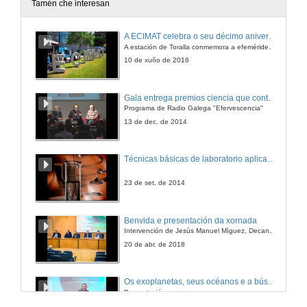
Tamén che interesan
Premios á Excelencia Deportiva
A ECIMAT celebra o seu décimo aniversario
A estación de Toralla conmemora a efeméride asinando un convenio coa Universidad del País Vasco
11 de dec. de 2014
10 de xuño de 2016
Intervención do Reitor D. Salustiano Mato
Gala entrega premios ciencia que conta 2014. Fundación Barrié
Programa de Radio Galega "Efervescencia"
11 de dec. de 2014
13 de dec. de 2014
Despedida y Actuación do Coro do Ilustre Colexio Provincial de Avogados de Pontevedra
Técnicas básicas de laboratorio aplicadas á bioloxía
11 de dec. de 2014
23 de set. de 2014
Actuación do Coro do Ilustre Colexio Provincial de Avogados de Pontevedra
Benvida e presentación da xornada
Intervención de Jesús Manuel Míguez, Decano da Facultade de Bioloxía
11 de dec. de 2014
20 de abr. de 2018
Os exoplanetas, seus océanos e a búsqueda de vida neles.
Presnetación.
13 de dec. de 2012