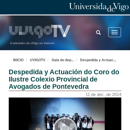
11 de dec. de 2014
Premios Triatlón
11 de dec. de 2014
TOGGLE
Toggle
SEARCH
navigatio
A televisión da UVigo en Internet
Premios Natación
11 de dec. de 2014
INICIO
UVIGOTV
Gala do dep
...
Despedida y Actuac
...
Despedida y Actuación do Coro do
Premios Balonmán
Ilustre Colexio Provincial de
11 de dec. de 2014
Avogados de Pontevedra
11 de dec. de 2014
Premios Seccións Federadas
11 de dec. de 2014
Exhibición Clube Escola Hungaresa de Esgrima Pontevedra