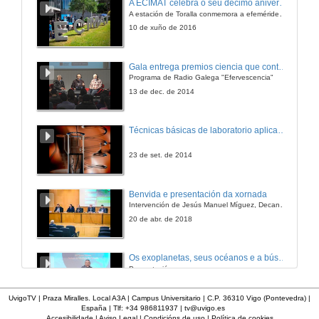
A ECIMAT celebra o seu décimo aniversario
A estación de Toralla conmemora a efeméride asinando un convenio coa Universidad del País Vasco
11 de dec. de 2014
10 de xuño de 2016
Actuación do Coro do Ilustre Colexio Provincial de Avogados de Pontevedra
Gala entrega premios ciencia que conta 2014. Fundación Barrié
Programa de Radio Galega "Efervescencia"
11 de dec. de 2014
13 de dec. de 2014
Técnicas básicas de laboratorio aplicadas á bioloxía
23 de set. de 2014
Benvida e presentación da xornada
Intervención de Jesús Manuel Míguez, Decano da Facultade de Bioloxía
20 de abr. de 2018
Os exoplanetas, seus océanos e a búsqueda de vida neles.
Presnetación.
13 de dec. de 2012
UvigoTV | Praza Miralles. Local A3A | Campus Universitario | C.P. 36310 Vigo (Pontevedra) |
España | Tlf: +34 986811937 |
tv@uvigo.es
Accesibilidade
|
Aviso Legal
|
Condicións de uso
|
Política de cookies