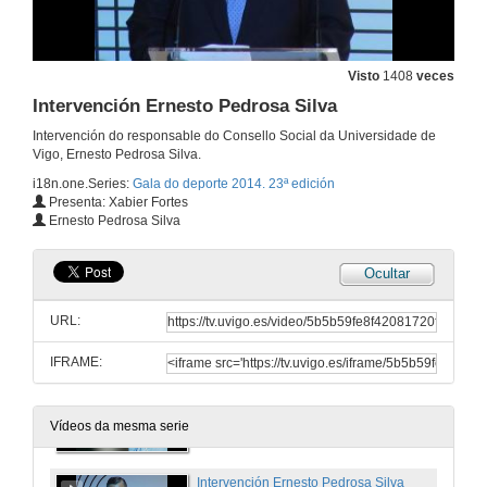
11 de dec. de 2014
Visto
1408
veces
Premios Seccións Federadas
Intervención Ernesto Pedrosa Silva
11 de dec. de 2014
Intervención do responsable do Consello Social da Universidade de
Vigo, Ernesto Pedrosa Silva.
i18n.one.Series:
Gala do deporte 2014. 23ª edición
Exhibición Clube Escola Hungaresa de Esgrima Pontevedra
Presenta: Xabier Fortes
Ernesto Pedrosa Silva
11 de dec. de 2014
Ocultar
Premios Vinculados a la Universidade de Vigo
URL:
11 de dec. de 2014
IFRAME:
Homenaxe ó Dr. Crespo Salgado
11 de dec. de 2014
Vídeos da mesma serie
Intervención Ernesto Pedrosa Silva