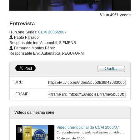
Visto
4961
veces
Entrevista
i18n.one.Series:
CCAI 2006/2007
Pablo Parrado
Responsable Ind. Automóbil, SIEMENS
Fernando Montes Pérez
Responsable Enx. Automática, PEGUFORM
Ocultar
URL:
IFRAME:
Vídeos da mesma serie
Vídeo promocional do CCAI 2006/07
Co agradecemento pola realización do vídeo aos alumnos de Comunicación Audiovisual e Publicidade, María Ruíz Castelaín, Rubén Domínguez Carras
26 de set. de 2006