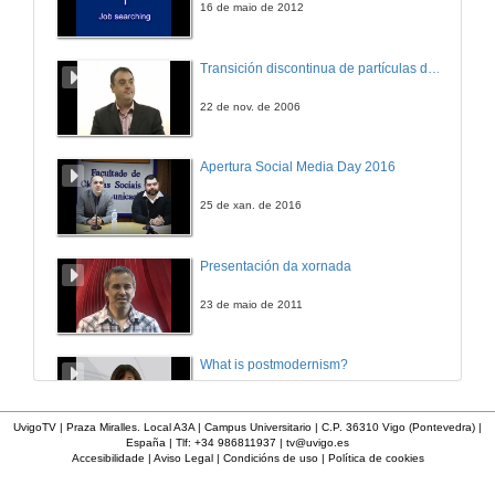
16 de maio de 2012
Entrevista
Transición discontinua de partículas de microgel termosensible
6 de out. de 2006
22 de nov. de 2006
Tecnoloxías de corte con feixes de alta densidade (chorro de auga e láser) de rocas naturais
Apertura Social Media Day 2016
9 de out. de 2006
25 de xan. de 2016
Entrevista
Presentación da xornada
9 de out. de 2006
23 de maio de 2011
Cidade Tecnolóxica de Vigo: apoio ás empresas tecnolóxicas
What is postmodernism?
9 de out. de 2006
4 de out. de 2011
UvigoTV | Praza Miralles. Local A3A | Campus Universitario | C.P. 36310 Vigo (Pontevedra) |
España | Tlf: +34 986811937 |
tv@uvigo.es
Entrevista
Accesibilidade
|
Aviso Legal
|
Condicións de uso
|
Política de cookies
Presentación 'Mulleres no software libre'
9 de out. de 2006