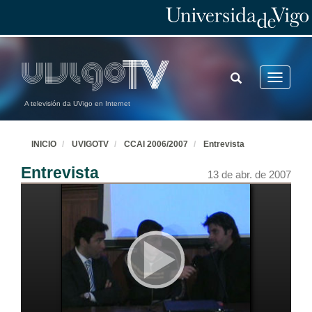
TOGGLE
Toggle
SEARCH
navigatio
A televisión da UVigo en Internet
INICIO
UVIGOTV
CCAI 2006/2007
Entrevista
Entrevista
13 de abr. de 2007