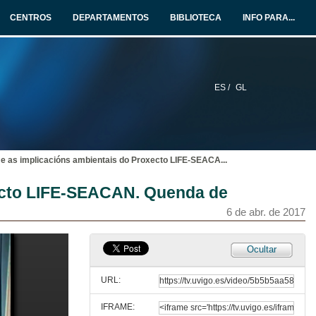
CENTROS
DEPARTAMENTOS
BIBLIOTECA
INFO PARA...
"Meiofauna", dimensión desconocida. Presentación
11 de maio de 2017
ES /
GL
"Meiofauna", dimensión desconocida
Live Science 2017
11 de maio de 2017
 e as implicacións ambientais do Proxecto LIFE-SEACA
...
"Meiofauna", dimensión desconocida. Turno de preguntas
xecto LIFE-SEACAN. Quenda de
11 de maio de 2017
6 de abr. de 2017
O bentos mariño, os impactos antrópicos e as implicacións ambientais do Proxecto LIFE-SEACAN. Presentación
Ocultar
6 de abr. de 2017
URL:
IFRAME:
O bentos mariño, os impactos antrópicos e as implicacións ambientais do Proxecto LIFE-SEACAN