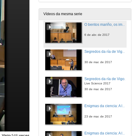
Live Science 2017
6 de abr. de 2017
Vídeos da mesma serie
O bentos mariño, os impactos antrópicos e as implicacións ambientais do Proxecto LIFE-SEACAN. Quenda de preguntas
6 de abr. de 2017
Segredos da ría de Vigo. Presentación de Jose Luis González
30 de mar. de 2017
Segredos da ría de Vigo.
Live Science 2017
30 de mar. de 2017
Enigmas da ciencia: A lura xigante. Presentación de Ángel Guerra Sierra
23 de mar. de 2017
Enigmas da ciencia: A lura xigante
Visto
546
veces