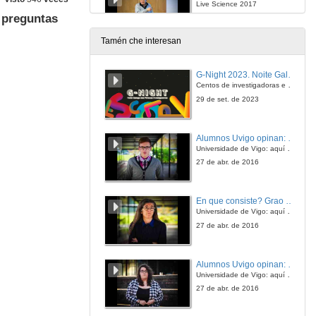
Live Science 2017
 preguntas
23 de mar. de 2017
Tamén che interesan
Enigmas da ciencia: A lura xigante. Quenda de cuestións
G-Night 2023. Noite Galega das Persoas Investigadoras. Conciencias creativas
23 de mar. de 2017
Centos de investigadoras e investigadores, decenas de actividades e sete cidades
29 de set. de 2023
A taxonomía
E iso...Para qué serve no século XXI?
Alumnos Uvigo opinan: Grao en Ciencias da Linguaxe e Estudos Literarios
16 de mar. de 2017
Universidade de Vigo: aquí todo é posible
27 de abr. de 2016
A taxonomía. Quenda de cuestións
E iso...Para qué serve no século XXI?
En que consiste? Grao en Ciencias da Linguaxe e Estudos Literarios
16 de mar. de 2017
Universidade de Vigo: aquí todo é posible
27 de abr. de 2016
O senso da cor na evolución biolóxica
Live Science 2017
Alumnos Uvigo opinan: Grao en Linguas Estranxeiras
9 de mar. de 2017
Universidade de Vigo: aquí todo é posible
27 de abr. de 2016
O senso da cor na evolución biolóxica. Preguntas