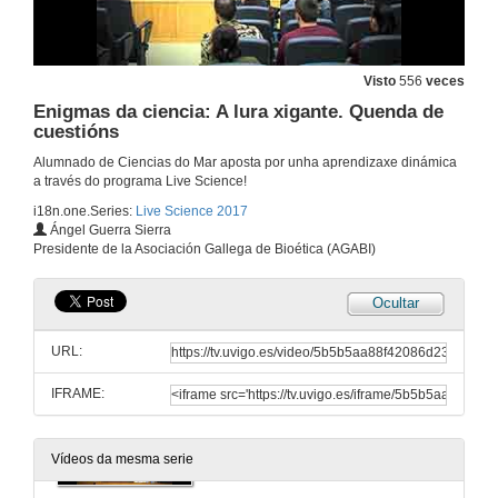
O bentos mariño, os impactos antrópicos e as implicacións ambientais do Proxecto LIFE-SEACAN. Quenda de preguntas
6 de abr. de 2017
Visto
556
veces
Enigmas da ciencia: A lura xigante. Quenda de
Segredos da ría de Vigo. Presentación de Jose Luis González
cuestións
30 de mar. de 2017
Alumnado de Ciencias do Mar aposta por unha aprendizaxe dinámica
a través do programa Live Science!
i18n.one.Series:
Live Science 2017
Segredos da ría de Vigo.
Ángel Guerra Sierra
Live Science 2017
Presidente de la Asociación Gallega de Bioética (AGABI)
30 de mar. de 2017
Ocultar
Enigmas da ciencia: A lura xigante. Presentación de Ángel Guerra Sierra
URL:
23 de mar. de 2017
IFRAME:
Enigmas da ciencia: A lura xigante
Live Science 2017
23 de mar. de 2017
Vídeos da mesma serie