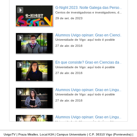
Mareas vermellas: que aporta a física?
G-Night 2023. Noite Galega das Persoas Investigadoras. Conciencias creativas
Live Science 2017
Centos de investigadoras e investigadores, decenas de actividades e sete cidades
2 de mar. de 2017
29 de set. de 2023
Mareas vermellas: que aporta a física? Preguntas
Alumnos Uvigo opinan: Grao en Ciencias da Linguaxe e Estudos Literarios
Universidade de Vigo: aquí todo é posible
2 de mar. de 2017
27 de abr. de 2016
Estudo do impacto da actividade xeotérmica sobre os procesos de descomposición da materia orgánica almacenada na liña de costa
En que consiste? Grao en Ciencias da Linguaxe e Estudos Literarios
Intervención de Mariano Lastra
Universidade de Vigo: aquí todo é posible
23 de feb. de 2017
27 de abr. de 2016
Experimentos sobre o efecto do incremento da temperatura no metabolismo de organismos das zonas intermareales
Alumnos Uvigo opinan: Grao en Linguas Estranxeiras
Intervención de Jesús López
Universidade de Vigo: aquí todo é posible
23 de feb. de 2017
27 de abr. de 2016
Estudo do valor das algas como recurso nutricional para a fauna intermareal
Alumnos Uvigo opinan: Grao en Linguas Estranxeiras
Intervención de Luis Sampedro
Universidade de Vigo: aquí todo é posible
23 de feb. de 2017
27 de abr. de 2016
UvigoTV | Praza Miralles. Local A3A | Campus Universitario | C.P. 36310 Vigo (Pontevedra) |