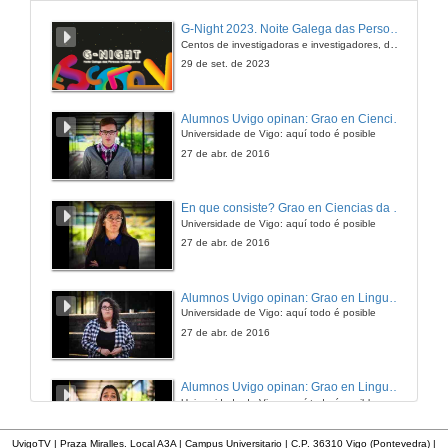
O senso da cor na evolución biolóxica. Preguntas
G-Night 2023. Noite Galega das Persoas Investigadoras. Conciencias creativas
Centos de investigadoras e investigadores, decenas de actividades e sete cidades
9 de mar. de 2017
29 de set. de 2023
Mareas vermellas: que aporta a física?
Alumnos Uvigo opinan: Grao en Ciencias da Linguaxe e Estudos Literarios
Live Science 2017
Universidade de Vigo: aquí todo é posible
2 de mar. de 2017
27 de abr. de 2016
Mareas vermellas: que aporta a física? Preguntas
En que consiste? Grao en Ciencias da Linguaxe e Estudos Literarios
Universidade de Vigo: aquí todo é posible
2 de mar. de 2017
27 de abr. de 2016
Estudo do impacto da actividade xeotérmica sobre os procesos de descomposición da materia orgánica almacenada na liña de costa
Alumnos Uvigo opinan: Grao en Linguas Estranxeiras
Intervención de Mariano Lastra
Universidade de Vigo: aquí todo é posible
23 de feb. de 2017
27 de abr. de 2016
Experimentos sobre o efecto do incremento da temperatura no metabolismo de organismos das zonas intermareales
Alumnos Uvigo opinan: Grao en Linguas Estranxeiras
Intervención de Jesús López
Universidade de Vigo: aquí todo é posible
23 de feb. de 2017
27 de abr. de 2016
UvigoTV | Praza Miralles. Local A3A | Campus Universitario | C.P. 36310 Vigo (Pontevedra) |