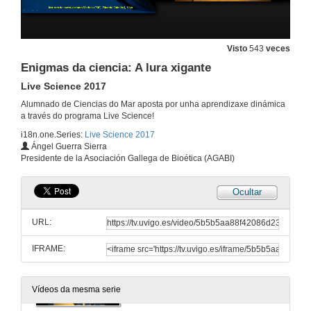
O bentos mariño, os impactos antrópicos e as implicacións ambientais do Proxecto LIFE-SEACAN
Live Science 2017
6 de abr. de 2017
Visto
543
veces
Enigmas da ciencia: A lura xigante
O bentos mariño, os impactos antrópicos e as implicacións ambientais do Proxecto LIFE-SEACAN. Quenda de preguntas
Live Science 2017
6 de abr. de 2017
Alumnado de Ciencias do Mar aposta por unha aprendizaxe dinámica
a través do programa Live Science!
i18n.one.Series:
Live Science 2017
Segredos da ría de Vigo. Presentación de Jose Luis González
Ángel Guerra Sierra
Presidente de la Asociación Gallega de Bioética (AGABI)
30 de mar. de 2017
Ocultar
Segredos da ría de Vigo.
Live Science 2017
URL:
30 de mar. de 2017
IFRAME:
Enigmas da ciencia: A lura xigante. Presentación de Ángel Guerra Sierra
23 de mar. de 2017
Vídeos da mesma serie