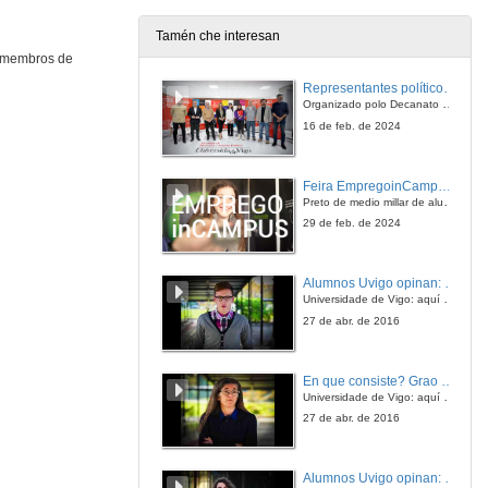
Tamén che interesan
 y membros de
Quenda de preguntas
Representantes políticos debaten sobre educación e xuventude no campus de Pontevedra
13 de xuño de 2008
Organizado polo Decanato e a Delegación de Alumnado de Dirección e Xestión Pública e coa participación de candidatos de PP, BNG, PSOE, Sumar e Podemos
16 de feb. de 2024
Feira EmpregoinCampus Vigo 2024
Preto de medio millar de alumnas e alumnos buscan coñecer máis de preto as oportunidades que lles achegan as arredor de medio cento de empresas que participan na edición viguesa da feira. Xunto coa visita aos stands, durante a feria desenvólvense varias actividades complementarias, como obradoiros, conversas, mesas redondas ou o pasaporte de empregabilidade, un espazo no que poderán recibir asesoramento sobre o seu CV.
29 de feb. de 2024
Alumnos Uvigo opinan: Grao en Ciencias da Linguaxe e Estudos Literarios
Universidade de Vigo: aquí todo é posible
27 de abr. de 2016
En que consiste? Grao en Ciencias da Linguaxe e Estudos Literarios
Universidade de Vigo: aquí todo é posible
27 de abr. de 2016
Alumnos Uvigo opinan: Grao en Linguas Estranxeiras