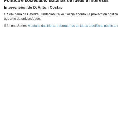
Política e sociedade: Batallas de ideas e intereses
Intervención de D. Antón Costas
O Seminario da Cátedra Fundación Caixa Galicia abordou a proxección política d
goberno da universidade.
i18n.one.Series:
A batalla das ideas. Laboratorios de ideas e políticas pública