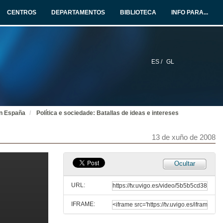
12 de xuño de 2008
CENTROS
DEPARTAMENTOS
BIBLIOTECA
INFO PARA...
Quenda de preguntas
12 de xuño de 2008
ES /
GL
Política e sociedade: Dúas visións contrapostas
Intervención de D. Juan Moscoso
12 de xuño de 2008
 en España
Política e sociedade: Batallas de ideas e intereses
Quenda de preguntas
12 de xuño de 2008
13 de xuño de 2008
Política e sociedade: Dúas visións contrapostas
Ocultar
Intervencion de D. Francisco Cabrillo
12 de xuño de 2008
URL:
IFRAME:
Quenda de preguntas