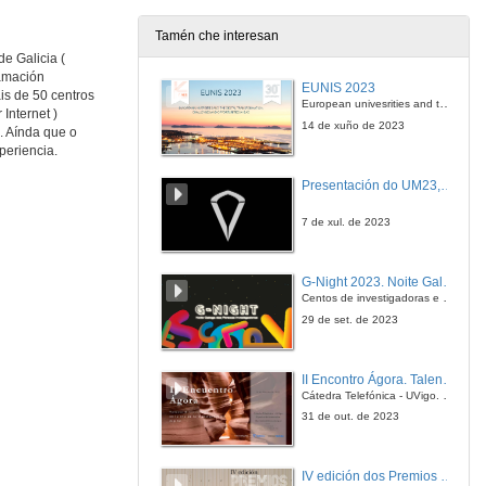
Tamén che interesan
e Galicia (
CEP SANTA MARI A 140519192752 Curtametraxe PNO audio OK.mp4
Santa Mariña en acción. Gravación dunha curtametraxe
ramación
EUNIS 2023
is de 50 centros
30 de maio de 2014
European univesrities and the digital transformation: challenges and opportunities ahead
Internet )
14 de xuño de 2023
. Aínda que o
periencia.
CEIP Plurilíngüe Alexandre Bóveda. Pontevedra
Malvela e os maios
Presentación do UM23, o novo monopraza de UVigo Motorsport
30 de maio de 2014
7 de xul. de 2023
Galegas de cá e de lá - Gomez Noya
EOI Ferrol
G-Night 2023. Noite Galega das Persoas Investigadoras. Conciencias creativas
30 de maio de 2014
Centos de investigadoras e investigadores, decenas de actividades e sete cidades
29 de set. de 2023
CEP Campolongo. Pontevedra
O carro galego
II Encontro Ágora. Talento e innovación na era da transformación dixital
30 de maio de 2014
Cátedra Telefónica - UVigo. Espazos de innovación
31 de out. de 2023
CEIP Porto Cabeiro. Redondela
O patrimonio inmaterial e a historia
IV edición dos Premios Consello Social UVigo Humana
30 de maio de 2014