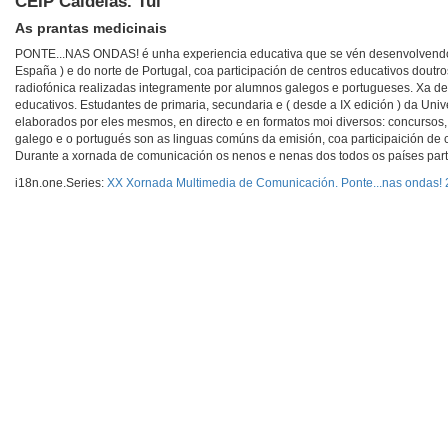
CEIP Caldelas. Tui
As prantas medicinais
PONTE...NAS ONDAS! é unha experiencia educativa que se vén desenvolvendo d
España ) e do norte de Portugal, coa participación de centros educativos dout
radiofónica realizadas integramente por alumnos galegos e portugueses. Xa d
educativos. Estudantes de primaria, secundaria e ( desde a IX edición ) da Univ
elaborados por eles mesmos, en directo e en formatos moi diversos: concursos, v
galego e o portugués son as linguas comúns da emisión, coa participaición de 
Durante a xornada de comunicación os nenos e nenas dos todos os países part
i18n.one.Series:
XX Xornada Multimedia de Comunicación. Ponte...nas ondas!