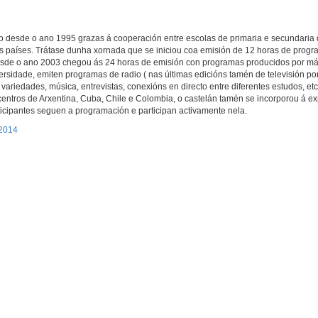
esde o ano 1995 grazas á cooperación entre escolas de primaria e secundaria d
ros países. Trátase dunha xornada que se iniciou coa emisión de 12 horas de prog
esde o ano 2003 chegou ás 24 horas de emisión con programas producidos por má
ersidade, emiten programas de radio ( nas últimas edicións tamén de televisión por 
ariedades, música, entrevistas, conexións en directo entre diferentes estudos, etc
centros de Arxentina, Cuba, Chile e Colombia, o castelán tamén se incorporou á ex
icipantes seguen a programación e participan activamente nela.
 2014