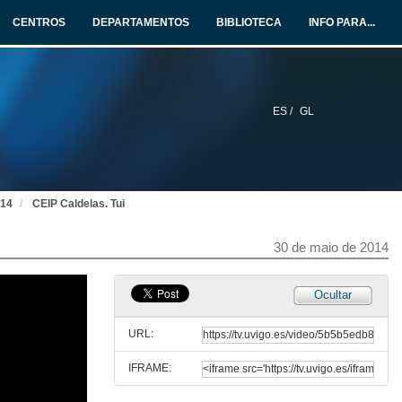
30 de maio de 2014
CENTROS
DEPARTAMENTOS
BIBLIOTECA
INFO PARA...
Galegas de cá e de lá - Carvalho Calero
EOI Ferrol
30 de maio de 2014
ES /
GL
Escola Municipal Francisca Leite. Brasil
Mãos que fazem - O artesanato de Boa Vista
30 de maio de 2014
014
CEIP Caldelas. Tui
A Boa Onda - Fuxan os ventos
EOI Ferrol
30 de maio de 2014
30 de maio de 2014
Galegas de cá e de lá - Ondajki
Ocultar
EOI Ferrol
30 de maio de 2014
URL:
IFRAME:
Escola nº1 - Santo Amaro - Chaves
Canção tradicional portuguêsa "vai marinheiro vai vai"