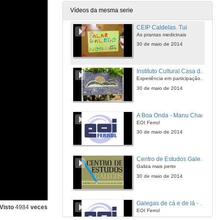
30 de maio de 2014
Vídeos da mesma serie
CEIP Caldelas. Tui
As prantas medicinais
30 de maio de 2014
Instituto Cultural Casa do Beradero. Paraiba Brasil
Experiência em participação na 10ª Edição do Ponte nas Ondas
30 de maio de 2014
A Boa Onda - Manu Chao
EOI Ferrol
30 de maio de 2014
Centro de Estudos Galegos (Universidade do Minho)
Galiza mais perto
30 de maio de 2014
Galegas de cá e de lá - Pedro Madruga
Visto
4984
veces
EOI Ferrol
30 de maio de 2014