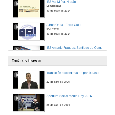
IES Val Miñor. Nigrán
Lembranzas
30 de maio de 2014
A Boa Onda - Ferro Gaita
EOI Ferrol
30 de maio de 2014
IES Antonio Fraguas. Santiago de Compostela
Fraguando a diiversidade
30 de maio de 2014
Tamén che interesan
Agrupamento de Escolas Pintor José de Brito
Transición discontinua de partículas de microgel termosensible
Concurso Roda Vocé. Fabio Miguel Barbosa
30 de maio de 2014
22 de nov. de 2006
Galegas de cá e de lá - Enriqueta Outeiro
Apertura Social Media Day 2016
EOI Ferrol
30 de maio de 2014
25 de xan. de 2016