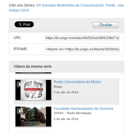
Vinte nas ondas
i18n.one.Series:
XX Xornada Multimedia de Comunicación. Ponte...nas
Radio Galega desde Estudio central Ponte… nas Ondas! Universidade de Vigo
ondas! 2014
2 de abr. de 2014
Ocultar
Facultade Ciencias Educación. Pontevedra
Estudo central Ponte… nas Ondas! Universidade de Vigo
URL:
2 de abr. de 2014
IFRAME:
UNED de Pontevedra
Estudo central Ponte… nas Ondas! Universidade de Vigo
2 de abr. de 2014
Vídeos da mesma serie
Radio Universitaria do Minho
Braga
2 de abr. de 2014
Facultade Humanidades de Ourense
UVIGO – Radio Montalegre
2 de abr. de 2014