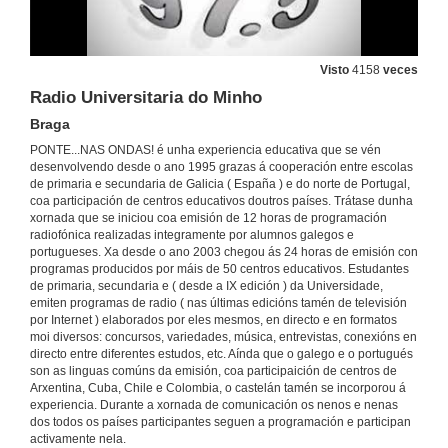
CEIP Pazos de Reis. Tui
Radio Tui
2 de abr. de 2014
Visto
4158
veces
Radio Universitaria do Minho
CEIP Humberto Juanes. Nigrán
Estudo central Ponte… nas Ondas! Universidade de Vigo
Braga
2 de abr. de 2014
PONTE...NAS ONDAS! é unha experiencia educativa que se vén
desenvolvendo desde o ano 1995 grazas á cooperación entre escolas
de primaria e secundaria de Galicia ( España ) e do norte de Portugal,
CEIP Cedeira. Redondela
coa participación de centros educativos doutros países. Trátase dunha
Radio Redondela
xornada que se iniciou coa emisión de 12 horas de programación
2 de abr. de 2014
radiofónica realizadas integramente por alumnos galegos e
portugueses. Xa desde o ano 2003 chegou ás 24 horas de emisión con
programas producidos por máis de 50 centros educativos. Estudantes
Xurxo Souto…nas ondas coa música
de primaria, secundaria e ( desde a IX edición ) da Universidade,
Estudo central Ponte… nas Ondas! Universidade de Vigo
emiten programas de radio ( nas últimas edicións tamén de televisión
2 de abr. de 2014
por Internet ) elaborados por eles mesmos, en directo e en formatos
moi diversos: concursos, variedades, música, entrevistas, conexións en
directo entre diferentes estudos, etc. Aínda que o galego e o portugués
CEP Altamira. Salceda de Caselas
son as linguas comúns da emisión, coa participaición de centros de
Radio Salceda
Arxentina, Cuba, Chile e Colombia, o castelán tamén se incorporou á
30 de maio de 2014
experiencia. Durante a xornada de comunicación os nenos e nenas
dos todos os países participantes seguen a programación e participan
activamente nela.