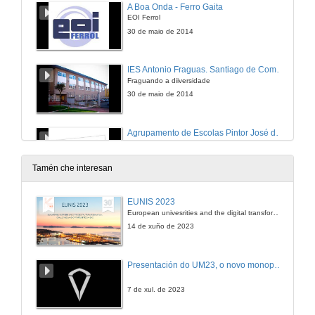
A Boa Onda - Ferro Gaita
EOI Ferrol
30 de maio de 2014
IES Antonio Fraguas. Santiago de Compostela
Fraguando a diiversidade
30 de maio de 2014
Agrupamento de Escolas Pintor José de Brito
Concurso Roda Vocé. Fabio Miguel Barbosa
30 de maio de 2014
Tamén che interesan
Galegas de cá e de lá - Enriqueta Outeiro
EUNIS 2023
EOI Ferrol
European univesrities and the digital transformation: challenges and opportunities ahead
30 de maio de 2014
14 de xuño de 2023
Faculdade de ciencias da educación. Orense
Presentación do UM23, o novo monopraza de UVigo Motorsport
Programa Pontes nas ondas na radio Montalegre
30 de maio de 2014
7 de xul. de 2023