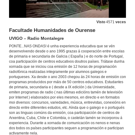
CEIP Humberto Juanes. Nigrán
Estudo central Ponte… nas Ondas! Universidade de Vigo
2 de abr. de 2014
Visto
4571
veces
Facultade Humanidades de Ourense
CEIP Cedeira. Redondela
Radio Redondela
UVIGO – Radio Montalegre
2 de abr. de 2014
PONTE...NAS ONDAS! é unha experiencia educativa que se vén
desenvolvendo desde o ano 1995 grazas á cooperación entre escolas
de primaria e secundaria de Galicia ( España ) e do norte de Portugal,
Xurxo Souto…nas ondas coa música
Estudo central Ponte… nas Ondas! Universidade de Vigo
coa participación de centros educativos doutros países. Trátase dunha
xornada que se iniciou coa emisión de 12 horas de programación
2 de abr. de 2014
radiofónica realizadas integramente por alumnos galegos e
portugueses. Xa desde o ano 2003 chegou ás 24 horas de emisión con
programas producidos por máis de 50 centros educativos. Estudantes
CEP Altamira. Salceda de Caselas
de primaria, secundaria e ( desde a IX edición ) da Universidade,
Radio Salceda
emiten programas de radio ( nas últimas edicións tamén de televisión
30 de maio de 2014
por Internet ) elaborados por eles mesmos, en directo e en formatos
moi diversos: concursos, variedades, música, entrevistas, conexións en
directo entre diferentes estudos, etc. Aínda que o galego e o portugués
Vinte nas ondas
son as linguas comúns da emisión, coa participaición de centros de
Radio Galega desde Estudio central Ponte… nas Ondas! Universidade de Vigo
Arxentina, Cuba, Chile e Colombia, o castelán tamén se incorporou á
2 de abr. de 2014
experiencia. Durante a xornada de comunicación os nenos e nenas
dos todos os países participantes seguen a programación e participan
activamente nela.