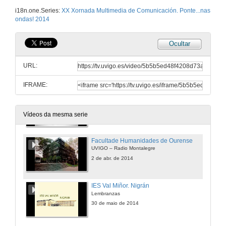
Facultade Ciencias Educación. Pontevedra
i18n.one.Series:
XX Xornada Multimedia de Comunicación. Ponte...nas
Estudo central Ponte… nas Ondas! Universidade de Vigo
ondas! 2014
2 de abr. de 2014
Ocultar
UNED de Pontevedra
Estudo central Ponte… nas Ondas! Universidade de Vigo
URL:
2 de abr. de 2014
IFRAME:
Radio Universitaria do Minho
Braga
2 de abr. de 2014
Vídeos da mesma serie
Facultade Humanidades de Ourense
UVIGO – Radio Montalegre
2 de abr. de 2014
IES Val Miñor. Nigrán
Lembranzas
30 de maio de 2014