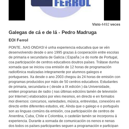
Escola Municipal Francisca Leite. Brasil
Mãos que fazem - O artesanato de Boa Vista
30 de maio de 2014
Visto
4492
veces
Galegas de cá e de lá - Pedro Madruga
A Boa Onda - Fuxan os ventos
EOI Ferrol
EOI Ferrol
30 de maio de 2014
PONTE...NAS ONDAS! é unha experiencia educativa que se vén
desenvolvendo desde o ano 1995 grazas á cooperación entre escolas
de primaria e secundaria de Galicia ( España ) e do norte de Portugal,
Galegas de cá e de lá - Ondajki
coa participación de centros educativos doutros países. Trátase dunha
EOI Ferrol
xornada que se iniciou coa emisión de 12 horas de programación
30 de maio de 2014
radiofónica realizadas integramente por alumnos galegos e
portugueses. Xa desde o ano 2003 chegou ás 24 horas de emisión con
programas producidos por máis de 50 centros educativos. Estudantes
Escola nº1 - Santo Amaro - Chaves
de primaria, secundaria e ( desde a IX edición ) da Universidade,
Canção tradicional portuguêsa "vai marinheiro vai vai"
emiten programas de radio ( nas últimas edicións tamén de televisión
30 de maio de 2014
por Internet ) elaborados por eles mesmos, en directo e en formatos
moi diversos: concursos, variedades, música, entrevistas, conexións en
directo entre diferentes estudos, etc. Aínda que o galego e o portugués
CEIP Caldelas. Tui
son as linguas comúns da emisión, coa participaición de centros de
As prantas medicinais
Arxentina, Cuba, Chile e Colombia, o castelán tamén se incorporou á
30 de maio de 2014
experiencia. Durante a xornada de comunicación os nenos e nenas
dos todos os países participantes seguen a programación e participan