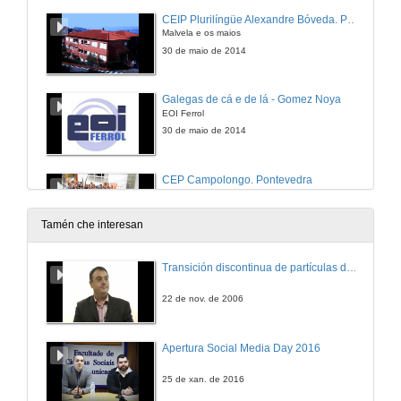
CEIP Plurilíngüe Alexandre Bóveda. Pontevedra
Malvela e os maios
30 de maio de 2014
Galegas de cá e de lá - Gomez Noya
EOI Ferrol
30 de maio de 2014
CEP Campolongo. Pontevedra
O carro galego
30 de maio de 2014
Tamén che interesan
CEIP Porto Cabeiro. Redondela
Transición discontinua de partículas de microgel termosensible
O patrimonio inmaterial e a historia
30 de maio de 2014
22 de nov. de 2006
A Boa Onda - Ana Moura
Apertura Social Media Day 2016
EOI Ferrol
30 de maio de 2014
25 de xan. de 2016