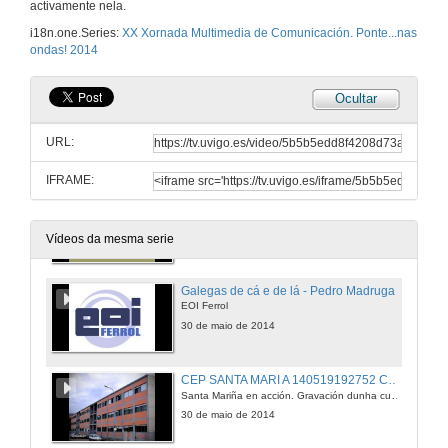
activamente nela.
Instituto Cultural Casa do Beradero. Paraiba Brasil
i18n.one.Series:
XX Xornada Multimedia de Comunicación. Ponte...nas
Experiência em participação na 10ª Edição do Ponte nas Ondas
ondas! 2014
30 de maio de 2014
Ocultar
A Boa Onda - Manu Chao
EOI Ferrol
URL:
30 de maio de 2014
IFRAME:
Centro de Estudos Galegos (Universidade do Minho)
Galiza mais perto
30 de maio de 2014
Vídeos da mesma serie
Galegas de cá e de lá - Pedro Madruga
EOI Ferrol
30 de maio de 2014
CEP SANTA MARI A 140519192752 Curtametraxe PNO audio OK.mp4
Santa Mariña en acción. Gravación dunha curtametraxe
30 de maio de 2014