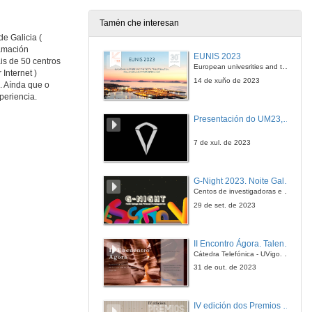
30 de maio de 2014
Tamén che interesan
e Galicia (
Galegas de cá e de lá - Amada García
ramación
EOI Ferrol
EUNIS 2023
is de 50 centros
30 de maio de 2014
European univesrities and the digital transformation: challenges and opportunities ahead
Internet )
14 de xuño de 2023
. Aínda que o
periencia.
A Boa Onda - Eduardo Paim
EOI Ferrol
Presentación do UM23, o novo monopraza de UVigo Motorsport
30 de maio de 2014
7 de xul. de 2023
Facultade de Formación do Profesorado, Campus Universitario de Lugo, Universidade de Santiago de Compostela
Compartindo sons
G-Night 2023. Noite Galega das Persoas Investigadoras. Conciencias creativas
30 de maio de 2014
Centos de investigadoras e investigadores, decenas de actividades e sete cidades
29 de set. de 2023
A Boa Onda - Anita Macuacua
EOI Ferrol
II Encontro Ágora. Talento e innovación na era da transformación dixital
30 de maio de 2014
Cátedra Telefónica - UVigo. Espazos de innovación
31 de out. de 2023
CEIP de Laredo. Redondela
(Re)Coñecendo a un artista local...Suso Cameselle Ben
IV edición dos Premios Consello Social UVigo Humana
30 de maio de 2014