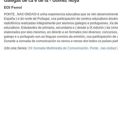
Galegas de cá e de lá - Gomez Noya
EOI Ferrol
PONTE...NAS ONDAS! é unha experiencia educativa que se vén desenvolvendo d
España ) e do norte de Portugal, coa participación de centros educativos dout
radiofónica realizadas integramente por alumnos galegos e portugueses. Xa d
educativos. Estudantes de primaria, secundaria e ( desde a IX edición ) da Univ
elaborados por eles mesmos, en directo e en formatos moi diversos: concursos, v
galego e o portugués son as linguas comúns da emisión, coa participaición de 
Durante a xornada de comunicación os nenos e nenas dos todos os países part
i18n.one.Series:
XX Xornada Multimedia de Comunicación. Ponte...nas ondas!