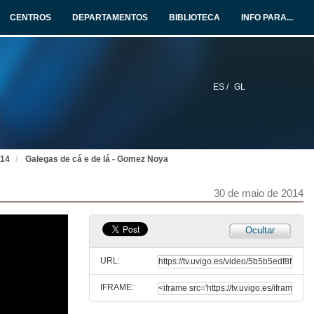
30 de maio de 2014
CENTROS
DEPARTAMENTOS
BIBLIOTECA
INFO PARA...
A Boa Onda - Manu Chao
EOI Ferrol
30 de maio de 2014
ES /
GL
Centro de Estudos Galegos (Universidade do Minho)
Galiza mais perto
30 de maio de 2014
014
Galegas de cá e de lá - Gomez Noya
Galegas de cá e de lá - Pedro Madruga
EOI Ferrol
30 de maio de 2014
30 de maio de 2014
CEP SANTA MARI A 140519192752 Curtametraxe PNO audio OK.mp4
Ocultar
Santa Mariña en acción. Gravación dunha curtametraxe
30 de maio de 2014
URL:
IFRAME:
CEIP Plurilíngüe Alexandre Bóveda. Pontevedra
Malvela e os maios