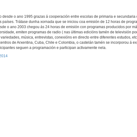
esde o ano 1995 grazas á cooperación entre escolas de primaria e secundaria d
ros países. Trátase dunha xornada que se iniciou coa emisión de 12 horas de prog
esde o ano 2003 chegou ás 24 horas de emisión con programas producidos por má
ersidade, emiten programas de radio ( nas últimas edicións tamén de televisión por 
ariedades, música, entrevistas, conexións en directo entre diferentes estudos, etc
centros de Arxentina, Cuba, Chile e Colombia, o castelán tamén se incorporou á ex
icipantes seguen a programación e participan activamente nela.
 2014