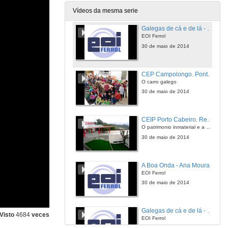
30 de maio de 2014
Vídeos da mesma serie
Galegas de cá e de lá - Gomez Noya
EOI Ferrol
30 de maio de 2014
CEP Campolongo. Pontevedra
O carro galego
30 de maio de 2014
CEIP Porto Cabeiro. Redondela
O patrimonio inmaterial e a historia
30 de maio de 2014
A Boa Onda - Ana Moura
EOI Ferrol
30 de maio de 2014
Galegas de cá e de lá - María de Medeiros
Visto
4684
veces
EOI Ferrol