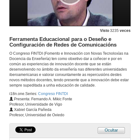
14 de dec. de 2009
Docencia Coordinada mediante Traballos Dirixidos en Robótica e CAM
Visto
3235
veces
14 de dec. de 2009
Ferramenta Educacional para o Deseño e
Configuración de Redes de Comunicacións
Módulo Web para a Xeración Automática de Exercicios de Deseño de Bases de Datos con Corrección e Evaluación Automática das Respostas dos Alumnos
O Congreso FINTDI (Fomento e Innovación con Novas Tecnoloxías na
Docencia da Enxeñería) ten como obxetivo dar a coñecer e por en
14 de dec. de 2009
común as experiencias de innovación docente que se están
desenvolvendo no ámbito da enxeñería nas diferentes universidades
iberoamericanas e valorar conxuntamente as repercusións destes
e-Liza: Componente Moodle para a Autoavaliación Interactiva de Coñecementos
novos métodos docentes, tendo presente que a innovación debe estar
sempre supeditada a unha educación de calidade.
14 de dec. de 2009
i18n.one.Series:
Congreso FINTDI
Presenta: Fernando A. Mikic Fonte
Profesor, Universidade de Vigo
Assessment of Competences in University Degrees Using Data Mining Techniques
Xabiel García Pañeda
Profesor, Universidad de Oviedo
14 de dec. de 2009
Ocultar
Conceitos, Métodos e Procedimentos na Medição: uma Solução Inovadora