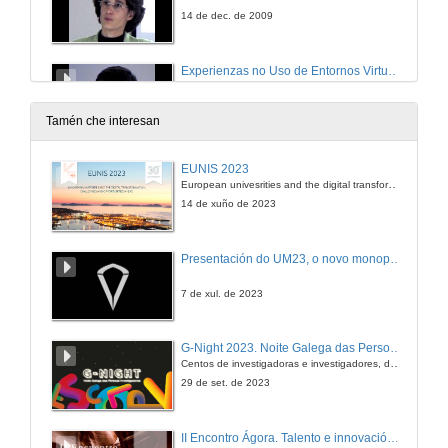
14 de dec. de 2009
Experienzas no Uso de Entornos Virtualizados para a Docencia Práctica de Seguridade Informática
14 de dec. de 2009
Tamén che interesan
Libro Electrónico con Laboratorio Virtual para Elevar a Capacidade de Autoaprendizaxe da Electrónica
EUNIS 2023
European univesrities and the digital transformation: challenges and opportunities ahead
14 de dec. de 2009
14 de xuño de 2023
MetaGraf. Ferramenta para a ensinanza de xeometría e debuxo
Presentación do UM23, o novo monopraza de UVigo Motorsport
14 de dec. de 2009
7 de xul. de 2023
SuiteDBDoc: Free Software for Teaching Databases
G-Night 2023. Noite Galega das Persoas Investigadoras. Conciencias creativas
Centos de investigadoras e investigadores, decenas de actividades e sete cidades
14 de dec. de 2009
29 de set. de 2023
Experienzas na Docencia con Mundos Virtuais
II Encontro Ágora. Talento e innovación na era da transformación dixital