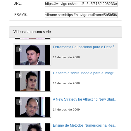
URL:
14 de dec. de 2009
IFRAME:
Aplicacións Educativas en Software Libre para Universidades Latinoamericanas - Distribución Linux LULA para Universidades Latinoamericanas
14 de dec. de 2009
Vídeos da mesma serie
Ferramenta Educacional para o Deseño e Configuración de Redes de Comunicacións
14 de dec. de 2009
Desenrolo sobre Moodle para a Integración de Contidos na Docencia da Informática
14 de dec. de 2009
A New Strategy for Attracting New Students for the Engineering Higher Education
14 de dec. de 2009
Ensino de Métodos Numéricos na Resolução de Equações Diferenciais Recorrendo a um Software de Conforto Térmico, num Curso de Engenharia