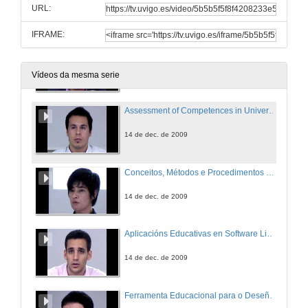
URL:
14 de dec. de 2009
IFRAME:
e-Liza: Componente Moodle para a Autoavaliación Interactiva de Coñecementos
14 de dec. de 2009
Vídeos da mesma serie
Assessment of Competences in University Degrees Using Data Mining Techniques
14 de dec. de 2009
Conceitos, Métodos e Procedimentos na Medição: uma Solução Inovadora
14 de dec. de 2009
Aplicacións Educativas en Software Libre para Universidades Latinoamericanas - Distribución Linux LULA para Universidades Latinoamericanas
14 de dec. de 2009
Ferramenta Educacional para o Deseño e Configuración de Redes de Comunicacións