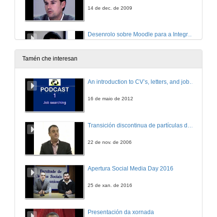
14 de dec. de 2009
Desenrolo sobre Moodle para a Integración de Contidos na Docencia da Informática
14 de dec. de 2009
Tamén che interesan
A New Strategy for Attracting New Students for the Engineering Higher Education
An introduction to CV’s, letters, and job searching
14 de dec. de 2009
16 de maio de 2012
Ensino de Métodos Numéricos na Resolução de Equações Diferenciais Recorrendo a um Software de Conforto Térmico, num Curso de Engenharia
Transición discontinua de partículas de microgel termosensible
14 de dec. de 2009
22 de nov. de 2006
Experienzas no Uso de Entornos Virtualizados para a Docencia Práctica de Seguridade Informática
Apertura Social Media Day 2016
14 de dec. de 2009
25 de xan. de 2016
Libro Electrónico con Laboratorio Virtual para Elevar a Capacidade de Autoaprendizaxe da Electrónica
Presentación da xornada