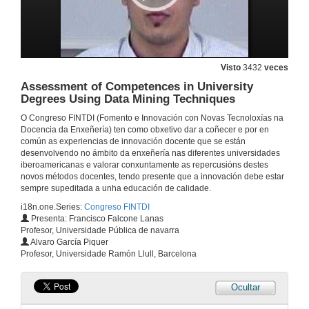
14 de dec. de 2009
Xestión de Residuos Xerados en Laboratorios de Ensinanza de Química en Entidades Universitarias con Participación Activa do Alumnado
Visto
3432
veces
14 de dec. de 2009
Assessment of Competences in University
Degrees Using Data Mining Techniques
O Papel da Xestión na Enxeñería: IEEE TMC
O Congreso FINTDI (Fomento e Innovación con Novas Tecnoloxías na
Docencia da Enxeñería) ten como obxetivo dar a coñecer e por en
14 de dec. de 2009
común as experiencias de innovación docente que se están
desenvolvendo no ámbito da enxeñería nas diferentes universidades
iberoamericanas e valorar conxuntamente as repercusións destes
Importância das Colaboraçôes com a Industria e das Actividades dos Ramos Estudantis no Ensino da Emgenharia
novos métodos docentes, tendo presente que a innovación debe estar
sempre supeditada a unha educación de calidade.
14 de dec. de 2009
i18n.one.Series:
Congreso FINTDI
Presenta: Francisco Falcone Lanas
Profesor, Universidade Pública de navarra
Docencia Coordinada mediante Traballos Dirixidos en Robótica e CAM
Alvaro García Piquer
Profesor, Universidade Ramón Llull, Barcelona
14 de dec. de 2009
Ocultar
Módulo Web para a Xeración Automática de Exercicios de Deseño de Bases de Datos con Corrección e Evaluación Automática das Respostas dos Alumnos