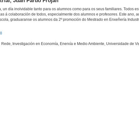
trial, Juan Pardo Froján
, un día inolvidable tanto para os alumnos como para os seus familiares. Todos es
zas á colaboración de todos, especialmente dos alumnos e profesores. Este ano, 
cola, graduaranse os alumnos da 2º promoción do Mestrado en Enxeñería Industri
18
n Rede, Investigación en Economía, Enerxía e Medio Ambiente, Universidade de V