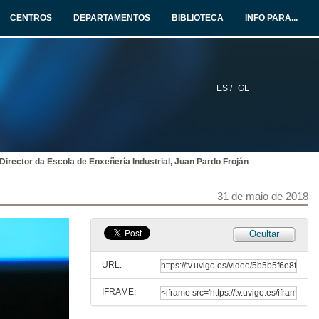
CENTROS
DEPARTAMENTOS
BIBLIOTECA
INFO PARA...
ES /
GL
Director da Escola de Enxeñería Industrial, Juan Pardo Froján
Acto de Graduación. Escola de Enxeñería Industrial 2014 - 2018
Acto completo
31 de maio de 2018
31 de maio de 2018
Spot Escola de Enxeñería Industrial - EEI
Ocultar
31 de maio de 2018
URL:
IFRAME:
Benvida