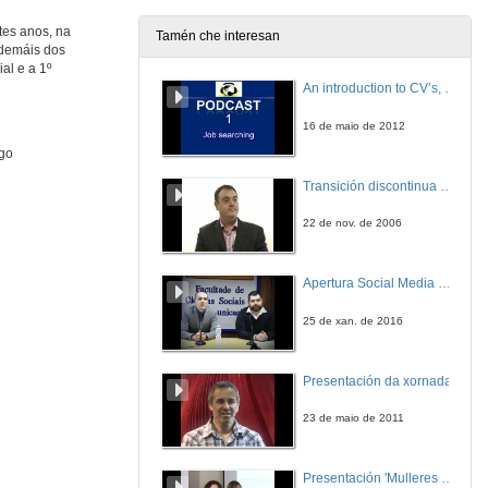
tes anos, na
Tamén che interesan
ademáis dos
Entrega de Diplomas e Distincións os alumnos e alumnas
al e a 1º
Graos e másteres oficiais, ademais da 3º promoción do Máster en Enxeñería Industrial, 2º promoción do Máster en Enxeñería de Organización
An introduction to CV’s, letters, and job searching
31 de maio de 2018
16 de maio de 2012
igo
Discurso dos alumnos de Máster en Enxeñería Industrial
Transición discontinua de partículas de microgel termosensible
31 de maio de 2018
22 de nov. de 2006
Intervención del Alcalde de Vigo, Abel Caballero Álvarez
Apertura Social Media Day 2016
31 de maio de 2018
25 de xan. de 2016
Elas fan TeC
Presentación da xornada
31 de maio de 2018
23 de maio de 2011
Intervención do Delegado da Xunta en Vigo, Ignacio Lopez Chaves
Presentación 'Mulleres no software libre'
31 de maio de 2018