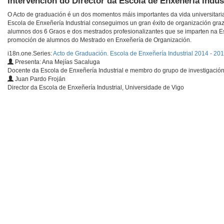
Intervención do Director da Escola de Enxeñería Indus
O Acto de graduación é un dos momentos máis importantes da vida universitaria
Escola de Enxeñería Industrial conseguimos un gran éxito de organización gra
alumnos dos 6 Graos e dos mestrados profesionalizantes que se imparten na Es
promoción de alumnos do Mestrado en Enxeñería de Organización.
i18n.one.Series:
Acto de Graduación. Escola de Enxeñería Industrial 2014 - 20
Presenta: Ana Mejías Sacaluga
Docente da Escola de Enxeñería Industrial e membro do grupo de investigació
Juan Pardo Froján
Director da Escola de Enxeñería Industrial, Universidade de Vigo