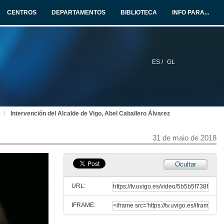
31 de maio de 2018
CENTROS
DEPARTAMENTOS
BIBLIOTECA
INFO PARA...
Intervención do Presidente do Consello Social, Ernesto Pedrosa Silva
31 de maio de 2018
ES /
GL
Discurso de dous alumnos do Grao da Escola
31 de maio de 2018
Intervención del Alcalde de Vigo, Abel Caballero Álvarez
Xuramento do Código Ético Profesional da Enxeñería da rama industrial
31 de maio de 2018
31 de maio de 2018
Entrega de Diplomas e Distincións os alumnos e alumnas
Ocultar
Graos e másteres oficiais, ademais da 3º promoción do Máster en Enxeñería Industrial, 2º promoción do Máster en Enxeñería de Organización
31 de maio de 2018
URL:
IFRAME:
Discurso dos alumnos de Máster en Enxeñería Industrial