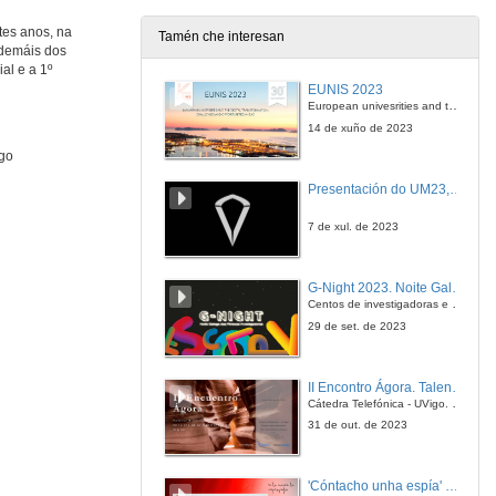
31 de maio de 2018
tes anos, na
Tamén che interesan
ademáis dos
Actuación musical de Alejandro Bolaño
al e a 1º
Exalumno da Escola de Enxeñería Industrial
EUNIS 2023
31 de maio de 2018
European univesrities and the digital transformation: challenges and opportunities ahead
14 de xuño de 2023
igo
O industrial vivo
Presentación do UM23, o novo monopraza de UVigo Motorsport
31 de maio de 2018
7 de xul. de 2023
Agradecementos e Despedida do Acto
G-Night 2023. Noite Galega das Persoas Investigadoras. Conciencias creativas
31 de maio de 2018
Centos de investigadoras e investigadores, decenas de actividades e sete cidades
29 de set. de 2023
II Encontro Ágora. Talento e innovación na era da transformación dixital
Cátedra Telefónica - UVigo. Espazos de innovación
31 de out. de 2023
'Cóntacho unha espía' Reto