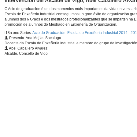
Intervención del Alcalde de Vigo, Abel Caballero Álvar
O Acto de graduación é un dos momentos máis importantes da vida universitaria
Escola de Enxeñería Industrial conseguimos un gran éxito de organización gra
alumnos dos 6 Graos e dos mestrados profesionalizantes que se imparten na Es
promoción de alumnos do Mestrado en Enxeñería de Organización.
i18n.one.Series:
Acto de Graduación. Escola de Enxeñería Industrial 2014 - 20
Presenta: Ana Mejías Sacaluga
Docente da Escola de Enxeñería Industrial e membro do grupo de investigació
Abel Caballero Álvarez
Alcalde, Concello de Vigo