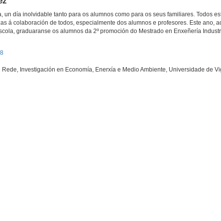
ez
, un día inolvidable tanto para os alumnos como para os seus familiares. Todos es
zas á colaboración de todos, especialmente dos alumnos e profesores. Este ano, 
cola, graduaranse os alumnos da 2º promoción do Mestrado en Enxeñería Industri
18
n Rede, Investigación en Economía, Enerxía e Medio Ambiente, Universidade de V