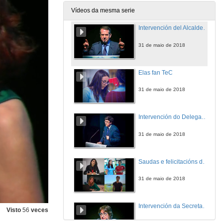
31 de maio de 2018
Vídeos da mesma serie
Intervención del Alcalde de Vigo, Abel Caballero Álvarez
31 de maio de 2018
Elas fan TeC
31 de maio de 2018
Intervención do Delegado da Xunta en Vigo, Ignacio Lopez Chaves
31 de maio de 2018
Saudas e felicitacións dos egresados
31 de maio de 2018
Intervención da Secretaria xeral da Universidade de Vigo, Gloria Pena Urís
Visto
56
veces