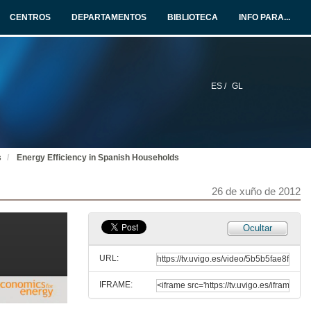
CENTROS
DEPARTAMENTOS
BIBLIOTECA
INFO PARA...
26 de xuño de 2012
Renewable Generation and Electricity Prices in the German and Austrian Market
26 de xuño de 2012
ES /
GL
Quenda de preguntas
26 de xuño de 2012
s
Energy Efficiency in Spanish Households
The Welfare Cost of Energy Insecurity
26 de xuño de 2012
26 de xuño de 2012
Ocultar
Quenda de preguntas
URL:
26 de xuño de 2012
IFRAME:
A Household Energy Demand System: Evidence from Mexico