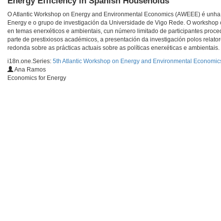
Energy Efficiency in Spanish Households
O Atlantic Workshop on Energy and Environmental Economics (AWEEE) é unha re
Energy e o grupo de investigación da Universidade de Vigo Rede. O workshop 
en temas enerxéticos e ambientais, cun número limitado de participantes pro
parte de prestixiosos académicos, a presentación da investigación polos relato
redonda sobre as prácticas actuais sobre as políticas enerxéticas e ambientais.
i18n.one.Series:
5th Atlantic Workshop on Energy and Environmental Economic
Ana Ramos
Economics for Energy