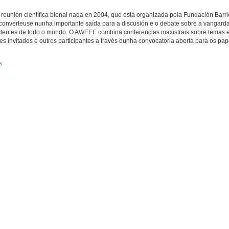
unión científica bienal nada en 2004, que está organizada pola Fundación Barri
converteuse nunha importante saída para a discusión e o debate sobre a vangarda
cedentes de todo o mundo. O AWEEE combina conferencias maxistrais sobre temas e
res invitados e outros participantes a través dunha convocatoria aberta para os pa
s