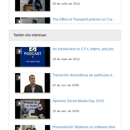
25 de xuño de 2012
The Effect of Transport policies on Car Use: Theory and Evidence from Latin American Cities
25 de xuño de 2012
Tamén che interesan
Mapping Global Energy Needs and the Implications of Energy Poverty Alleviation
An introduction to CV’s, letters, and job searching
25 de xuño de 2012
16 de maio de 2012
Quenda de preguntas
Transición discontinua de partículas de microgel termosensible
25 de xuño de 2012
22 de nov. de 2006
Fiscal Interactions and Climate Change Policy
Apertura Social Media Day 2016
25 de xuño de 2012
25 de xan. de 2016
Quenda de preguntas
Presentación 'Mulleres no software libre'