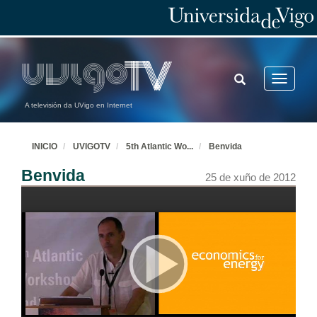
TOGGLE
Toggle
SEARCH
navigatio
A televisión da UVigo en Internet
INICIO
UVIGOTV
5th Atlantic Wo
...
Benvida
Benvida
25 de xuño de 2012