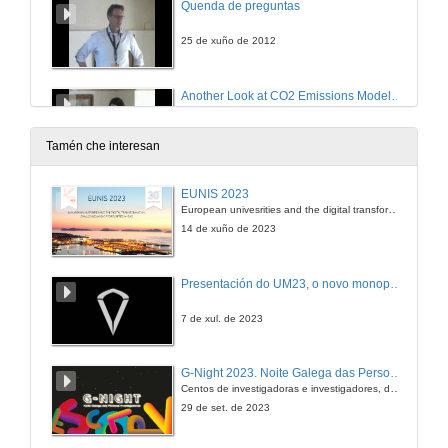
Quenda de preguntas
25 de xuño de 2012
Another Look at CO2 Emissions Modelling
The role of energy prices in developed countries
25 de xuño de 2012
Tamén che interesan
Quenda de preguntas
EUNIS 2023
European univesrities and the digital transformation: challenges and opportunities ahead
25 de xuño de 2012
14 de xuño de 2023
Minimax Regret Discounting
Presentación do UM23, o novo monopraza de UVigo Motorsport
25 de xuño de 2012
7 de xul. de 2023
CO2 Abatement from RES Injections in the German Electricity Sector
G-Night 2023. Noite Galega das Persoas Investigadoras. Conciencias creativas
Does a CO2 Price Help?
Centos de investigadoras e investigadores, decenas de actividades e sete cidades
25 de xuño de 2012
29 de set. de 2023