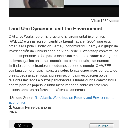
Mesa Redonda: O papel futuro da eficiencia enerxética na política enerxética española
Intervención de Carlos Ocaña
25 de xuño de 2012
Visto
1362
veces
Mesa Redonda: O papel futuro da eficiencia enerxética na política enerxética española
Land Use Dynamics and the Environment
Quenda de preguntas
O Atlantic Workshop on Energy and Environmental Economics
25 de xuño de 2012
(AWEEE) é unha reunión científica bienal nada en 2004, que está
organizada pola Fundación Barrié, Economics for Energy e o grupo de
investigación da Universidade de Vigo Rede. O workshop converteuse
Green Fiscal Reforms, Electricity Generation and Macroeconomic Performance in the European Union. A Model-based Approach
nunha importante saída para a discusión e o debate sobre a vangarda
da investigación en temas enerxéticos e ambientais, cun número
25 de xuño de 2012
limitado de participantes procedentes de todo o mundo. O AWEEE
combina conferencias maxistrais sobre temas específicos por parte de
prestixiosos académicos, a presentación da investigación polos
Constructing the Feem Sustainability Index: a Choquet-integral application
relatores invitados e outros participantes a través dunha convocatoria
aberta para os papeis, e unha mesa redonda sobre as prácticas
25 de xuño de 2012
actuais sobre as políticas enerxéticas e ambientais.
i18n.one.Series:
5th Atlantic Workshop on Energy and Environmental
Economics
From Shadow to Green: Linking Environmental Fiscal Reforms and the Informal Economy
Agustín Pérez-Barahona
INRA
25 de xuño de 2012
Ocultar