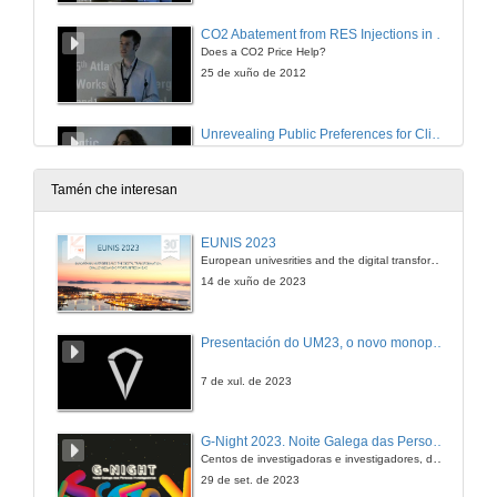
CO2 Abatement from RES Injections in the German Electricity Sector
Does a CO2 Price Help?
25 de xuño de 2012
Unrevealing Public Preferences for Climate Change Policies
25 de xuño de 2012
Tamén che interesan
Near-term Impacts of Asymmetric Climate Change Mitigation Policies
EUNIS 2023
European univesrities and the digital transformation: challenges and opportunities ahead
25 de xuño de 2012
14 de xuño de 2023
Quenda de preguntas
Presentación do UM23, o novo monopraza de UVigo Motorsport
25 de xuño de 2012
7 de xul. de 2023
On Pollution and R&B-based Growth in Trade Model between Countries Concerned and Unconcerned about Climate Change
G-Night 2023. Noite Galega das Persoas Investigadoras. Conciencias creativas
Centos de investigadoras e investigadores, decenas de actividades e sete cidades
25 de xuño de 2012
29 de set. de 2023