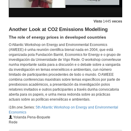
From Shadow to Green: Linking Environmental Fiscal Reforms and the Informal Economy
25 de xuño de 2012
Visto
1445
veces
Another Look at CO2 Emissions Modelling
A Demand-based Mechanism for the Enviromental Kuznets Curve
The role of energy prices in developed countries
O Atlantic Workshop on Energy and Environmental Economics
25 de xuño de 2012
(AWEEE) é unha reunión científica bienal nada en 2004, que está
organizada pola Fundación Barrié, Economics for Energy e o grupo de
investigación da Universidade de Vigo Rede. O workshop converteuse
Quenda de preguntas
nunha importante saída para a discusión e o debate sobre a vangarda
da investigación en temas enerxéticos e ambientais, cun número
25 de xuño de 2012
limitado de participantes procedentes de todo o mundo. O AWEEE
combina conferencias maxistrais sobre temas específicos por parte de
prestixiosos académicos, a presentación da investigación polos
Land Use Dynamics and the Environment
relatores invitados e outros participantes a través dunha convocatoria
aberta para os papeis, e unha mesa redonda sobre as prácticas
25 de xuño de 2012
actuais sobre as políticas enerxéticas e ambientais.
i18n.one.Series:
5th Atlantic Workshop on Energy and Environmental
Economics
Strategic Oil Supply and Gradual Development of Substitutes
Yolanda Pena-Boquete
Rede
25 de xuño de 2012