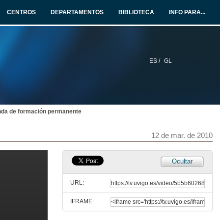
11 de mar. de 2010
CENTROS
DEPARTAMENTOS
BIBLIOTECA
INFO PARA...
Quenda de preguntas
11 de mar. de 2010
ES /
GL
Presentación
11 de mar. de 2010
nda de formación permanente
A formación postgraduada e formación permanente na Estratexia 2015
11 de mar. de 2010
12 de mar. de 2010
Quenda de preguntas
Ocultar
11 de mar. de 2010
URL:
IFRAME:
Presentación