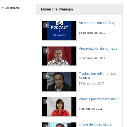
12 de mar. de 2010
Universidade
Tamén che interesan
Mesa Redonda, debate
Financiamento da Formación Permanente
An introduction to CV’s, letters, and job searching
12 de mar. de 2010
16 de maio de 2012
O papel das universidades españolas no desenvolvemento da formación permanente.
Presentación da xornada
12 de mar. de 2010
23 de maio de 2011
Quenda de preguntas
Traducción editorial: calidade e xestión de proxectos
12 de mar. de 2010
Apertura
17 de set. de 2007
Actuación do Coro Universitario da Universidade de Vigo
What is postmodernism?
12 de mar. de 2010
4 de out. de 2011
Clausura
Imaxe de vídeo dixital
12 de mar. de 2010