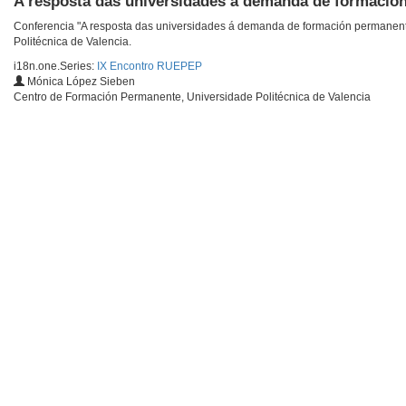
A resposta das universidades á demanda de formació
Conferencia "A resposta das universidades á demanda de formación permanent
Politécnica de Valencia.
i18n.one.Series:
IX Encontro RUEPEP
Mónica López Sieben
Centro de Formación Permanente, Universidade Politécnica de Valencia