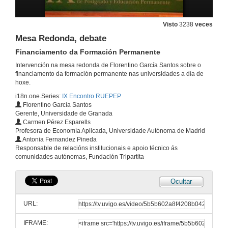
Presentación
12 de mar. de 2010
Visto
3238
veces
Mesa Redonda, debate
Financiamento da Formación Permanente
A resposta das universidades á demanda de formación permanente
Intervención na mesa redonda de Florentino García Santos sobre o
12 de mar. de 2010
financiamento da formación permanente nas universidades a día de
hoxe.
i18n.one.Series:
IX Encontro RUEPEP
Quenda de preguntas
Florentino García Santos
Gerente, Universidade de Granada
12 de mar. de 2010
Carmen Pérez Esparells
Profesora de Economía Aplicada, Universidade Autónoma de Madrid
Antonia Fernandez Pineda
Mesa Redonda, primeira intervención
Responsable de relacións institucionais e apoio técnico ás
Financiamento da Formación Permanente
comunidades autónomas, Fundación Tripartita
12 de mar. de 2010
Ocultar
Mesa Redonda, segunda intervención
Financiamento da Formación Permanente
URL:
12 de mar. de 2010
IFRAME: