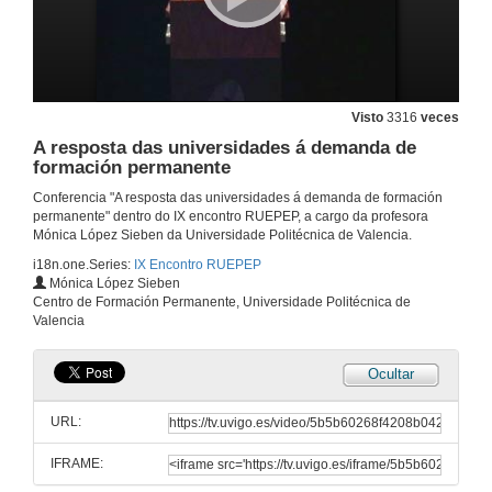
11 de mar. de 2010
Quenda de preguntas
Visto
3316
veces
11 de mar. de 2010
A resposta das universidades á demanda de
formación permanente
Presentación
Conferencia "A resposta das universidades á demanda de formación
permanente" dentro do IX encontro RUEPEP, a cargo da profesora
11 de mar. de 2010
Mónica López Sieben da Universidade Politécnica de Valencia.
i18n.one.Series:
IX Encontro RUEPEP
Mónica López Sieben
A formación postgraduada e formación permanente na Estratexia 2015
Centro de Formación Permanente, Universidade Politécnica de
Valencia
11 de mar. de 2010
Ocultar
Quenda de preguntas
URL:
11 de mar. de 2010
IFRAME:
Presentación