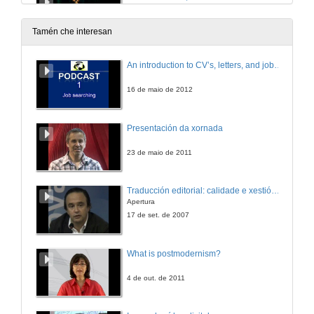
Financiamento da Formación Permanente
12 de mar. de 2010
Tamén che interesan
Mesa Redonda, debate
An introduction to CV’s, letters, and job searching
Financiamento da Formación Permanente
12 de mar. de 2010
16 de maio de 2012
O papel das universidades españolas no desenvolvemento da formación permanente.
Presentación da xornada
12 de mar. de 2010
23 de maio de 2011
Quenda de preguntas
Traducción editorial: calidade e xestión de proxectos
Apertura
12 de mar. de 2010
17 de set. de 2007
Actuación do Coro Universitario da Universidade de Vigo
What is postmodernism?
12 de mar. de 2010
4 de out. de 2011
Clausura