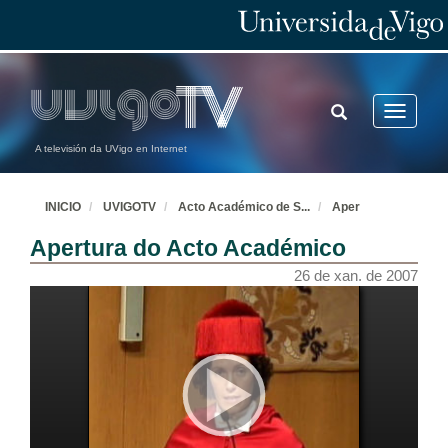
TOGGLE
Toggle
SEARCH
navigatio
A televisión da UVigo en Internet
INICIO
UVIGOTV
Acto Académico de S
...
Aper
Apertura do Acto Académico
26 de xan. de 2007