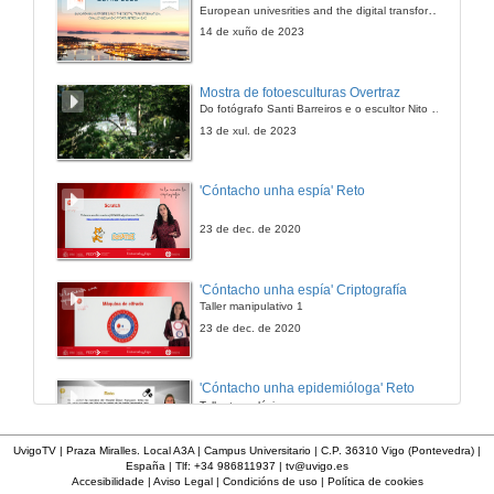
European univesrities and the digital transformation: challenges and opportunities ahead
26 de xan. de 2007
14 de xuño de 2023
Intervención do Coro Universitario de Vigo
Mostra de fotoesculturas Overtraz
Pecha o acto o Coro Universitario interpretando o himno
Do fotógrafo Santi Barreiros e o escultor Nito Contreras.
26 de xan. de 2007
13 de xul. de 2023
'Cóntacho unha espía' Reto
23 de dec. de 2020
'Cóntacho unha espía' Criptografía
Taller manipulativo 1
23 de dec. de 2020
'Cóntacho unha epidemióloga' Reto
Taller tecnolóxico
3 de feb. de 2023
UvigoTV | Praza Miralles. Local A3A | Campus Universitario | C.P. 36310 Vigo (Pontevedra) |
España | Tlf: +34 986811937 |
tv@uvigo.es
Accesibilidade
|
Aviso Legal
|
Condicións de uso
|
Política de cookies
'Cóntacho unha epidemióloga' Decisións nun partido de baloncesto 4