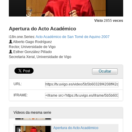
Visto
2855
veces
Apertura do Acto Académico
i18n.one.Series:
Acto Académico de San Tomé de Aquino 2007
Alberto Gago Rodríguez
Rector, Universidade de Vigo
Esther González Pillado
Secretaria Xeral, Universidade de Vigo
Ocultar
Entrada dos Asistentes
Entrada da comitiva académica mentres que o Coro Universitario entona o "Canticorum Iubilo"
URL:
26 de xan. de 2007
IFRAME:
Acto de Protesta
Reivindicación do PAS laboral
26 de xan. de 2007
Vídeos da mesma serie
Apertura do Acto Académico