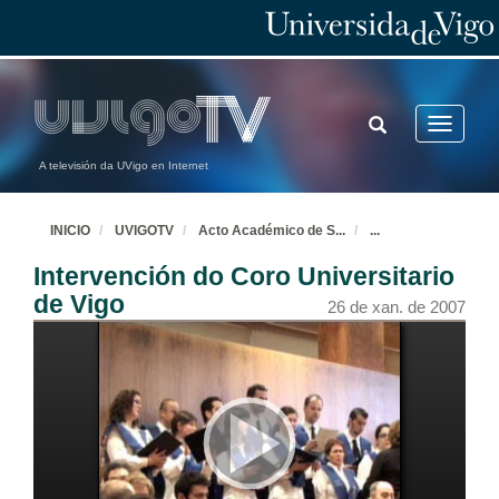
TOGGLE
Toggle
SEARCH
navigatio
A televisión da UVigo en Internet
INICIO
UVIGOTV
Acto Académico de S
...
...
Intervención do Coro Universitario
de Vigo
26 de xan. de 2007
Entrada dos Asistentes
Entrada da comitiva académica mentres que o Coro Universitario entona o "Canticorum Iubilo"
26 de xan. de 2007