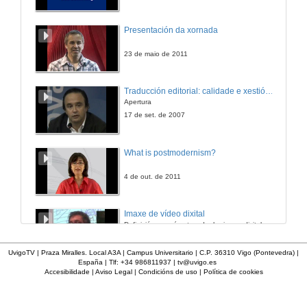
Presentación da xornada
23 de maio de 2011
Traducción editorial: calidade e xestión de proxectos
Apertura
17 de set. de 2007
What is postmodernism?
4 de out. de 2011
Imaxe de vídeo dixital
Definición e parámetros dunha imaxe dixital. Resolución e Aspecto. Profundidade da cor. Compresión. Frame por segundo. Entrelazado. Campos, cadros
7 de nov. de 2005
UvigoTV | Praza Miralles. Local A3A | Campus Universitario | C.P. 36310 Vigo (Pontevedra) |
España | Tlf: +34 986811937 |
tv@uvigo.es
Accesibilidade
|
Aviso Legal
|
Condicións de uso
|
Política de cookies
Inauguración
8 de maio de 2010