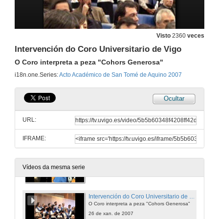
Acto de Protesta
Reivindicación do PAS laboral
Visto
2360
veces
26 de xan. de 2007
Intervención do Coro Universitario de Vigo
O Coro interpreta a peza "Cohors Generosa"
Apertura do Acto Académico
i18n.one.Series:
Acto Académico de San Tomé de Aquino 2007
26 de xan. de 2007
Ocultar
Presentación de Dna. Lynn Margulis
URL:
26 de xan. de 2007
IFRAME:
Investidura como Doctora Honoris Causa pola Universidade de Vigo
Vídeos da mesma serie
26 de xan. de 2007
Intervención do Coro Universitario de Vigo
O Coro interpreta a peza "Cohors Generosa"
26 de xan. de 2007