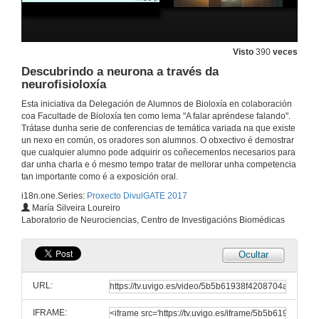
Estudio ecocoprolóxico comparativo entre parásitos intestinales de équidos
3 de abr. de 2017
Visto
390
veces
Descubrindo a neurona a través da
Estudio ecocoprolóxico comparativo entre parásitos intestinales de équidos. Quenda de cuestións
neurofisioloxía
3 de abr. de 2017
Esta iniciativa da Delegación de Alumnos de Bioloxía en colaboración
coa Facultade de Bioloxía ten como lema "A falar apréndese falando".
Trátase dunha serie de conferencias de temática variada na que existe
Mecanismos de flotabilidade
un nexo en común, os oradores son alumnos. O obxectivo é demostrar
que cualquier alumno pode adquirir os coñecementos necesarios para
3 de abr. de 2017
dar unha charla e ó mesmo tempo tratar de mellorar unha competencia
tan importante como é a exposición oral.
i18n.one.Series:
Proxecto DivulGATE 2017
Mecanismos de flotabilidade. Quenda de cuestións
María Silveira Loureiro
Laboratorio de Neurociencias, Centro de Investigacións Biomédicas
3 de abr. de 2017
Ocultar
Presentación da segunda xornada
URL:
4 de abr. de 2017
IFRAME: