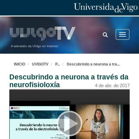
TOGGLE
Toggle
SEARCH
navigatio
A televisión da UVigo en Internet
Inauguración das xornadas DIVULGATE 2017
INICIO
UVIGOTV
P
...
Descubrindo a neurona a tra
...
3 de abr. de 2017
Descubrindo a neurona a través da
neurofisioloxía
4 de abr. de 2017
Biocombustibles
Un futuro renovable
3 de abr. de 2017
Biocombustibles. Quenda de cuestións
Un futuro renovable
3 de abr. de 2017