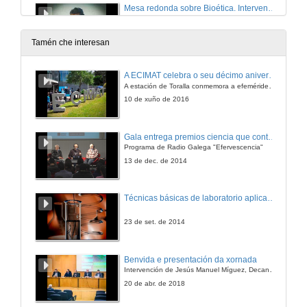
Mesa redonda sobre Bioética. Intervención de Manuel Ángel Pombal
4 de abr. de 2017
Tamén che interesan
Mesa redonda sobre Bioética. Intervención de Jesús Manuel Míguez
A ECIMAT celebra o seu décimo aniversario
A estación de Toralla conmemora a efeméride asinando un convenio coa Universidad del País Vasco
4 de abr. de 2017
10 de xuño de 2016
Mesa redonda sobre Bioética. Turno de debate
Gala entrega premios ciencia que conta 2014. Fundación Barrié
Programa de Radio Galega "Efervescencia"
4 de abr. de 2017
13 de dec. de 2014
Presentación da III xornada de especies invasoras-Divulgate
Técnicas básicas de laboratorio aplicadas á bioloxía
19 de abr. de 2017
23 de set. de 2014
Como a invasión afecta ó invasor
Benvida e presentación da xornada
Cambios na reprodución de Oxalis pescapare na súa conquista do mundo
Intervención de Jesús Manuel Míguez, Decano da Facultade de Bioloxía
19 de abr. de 2017
20 de abr. de 2018