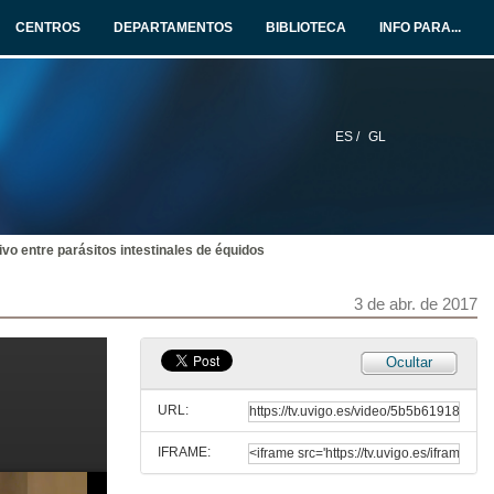
CENTROS
DEPARTAMENTOS
BIBLIOTECA
INFO PARA...
ES /
GL
vo entre parásitos intestinales de équidos
Inauguración das xornadas DIVULGATE 2017
3 de abr. de 2017
3 de abr. de 2017
Biocombustibles
Ocultar
Un futuro renovable
3 de abr. de 2017
URL:
IFRAME:
Biocombustibles. Quenda de cuestións
Un futuro renovable