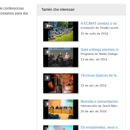
de conferencias
Tamén che interesan
cesarios para dar
Estratexias de cultivo in vitro de Bryophyllum daigremontianum
A ECIMAT celebra o seu décimo aniversario
4 de abr. de 2017
A estación de Toralla conmemora a efeméride asinando un convenio coa Universidad del País Vasco
10 de xuño de 2016
Descubrindo a neurona a través da neurofisioloxía
Gala entrega premios ciencia que conta 2014. Fundación Barrié
4 de abr. de 2017
Programa de Radio Galega "Efervescencia"
13 de dec. de 2014
International Cooperation
A project about Onchocerciasis in Ethiopia
Técnicas básicas de laboratorio aplicadas á bioloxía
4 de abr. de 2017
23 de set. de 2014
International Cooperation. Questions
A project about Onchocerciasis in Ethiopia
Benvida e presentación da xornada
4 de abr. de 2017
Intervención de Jesús Manuel Míguez, Decano da Facultade de Bioloxía
20 de abr. de 2018
Mesa redonda sobre Bioética. Intervención de Africa González
Os exoplanetas, seus océanos e a búsqueda de vida neles.
4 de abr. de 2017