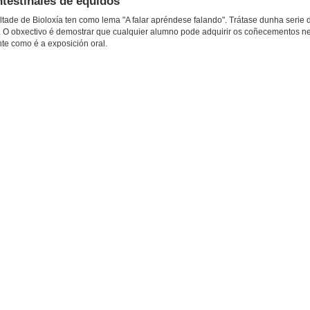
ntestinales de équidos
ltade de Bioloxía ten como lema "A falar apréndese falando". Trátase dunha serie 
. O obxectivo é demostrar que cualquier alumno pode adquirir os coñecementos ne
te como é a exposición oral.