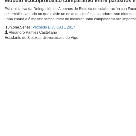
Estudio ecocoprolóxico comparativo entre parásitos i
Esta iniciativa da Delegación de Alumnos de Bioloxía en colaboración coa Facu
de temática variada na que existe un nexo en común, os oradores son alumnos
unha charla e ó mesmo tempo tratar de mellorar unha competencia tan importan
i18n.one.Series:
Proxecto DivulGATE 2017
Alejandro Pamies Castellano
Estudante de Bioloxía, Universidade de Vigo