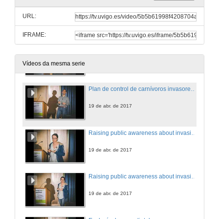
Hai vida despois da invasión? Quenda de cuestións
URL:
19 de abr. de 2017
IFRAME:
Plan de control de carnívoros invasores no Parque Nacional das Illas Atlanticas
19 de abr. de 2017
Vídeos da mesma serie
Plan de control de carnívoros invasores no Parque Nacional das Illas Atlanticas. Quenda de cuestións
19 de abr. de 2017
Raising public awareness about invasive plants in Portugal
19 de abr. de 2017
Raising public awareness about invasive plants in Portugal. Questions
19 de abr. de 2017