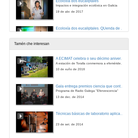
Ecoloxía dos eucaliptales
Impactos e integración ecolóxica en Galicia
19 de abr. de 2017
Ecoloxía dos eucaliptales. QUenda de cuestións
Impactos de integración ecolóxica en Galicia
19 de abr. de 2017
Tamén che interesan
Situación actual da invasión por Vespa velutina en Europa
A ECIMAT celebra o seu décimo aniversario
A estación de Toralla conmemora a efeméride asinando un convenio coa Universidad del País Vasco
19 de abr. de 2017
10 de xuño de 2016
Situación actual da invasión por Vespa velutina en Europa. Quenda de cuestións
Gala entrega premios ciencia que conta 2014. Fundación Barrié
Programa de Radio Galega "Efervescencia"
19 de abr. de 2017
13 de dec. de 2014
Especies exóticas invasoras no campus Lagoas Marcosende. Intervención de Cristina Míguez
Técnicas básicas de laboratorio aplicadas á bioloxía
19 de abr. de 2017
23 de set. de 2014