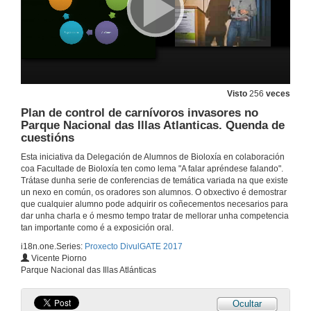
Mesa redonda sobre Bioética. Turno de debate
4 de abr. de 2017
Presentación da III xornada de especies invasoras-Divulgate
19 de abr. de 2017
Visto
256
veces
Plan de control de carnívoros invasores no
Parque Nacional das Illas Atlanticas. Quenda de
Como a invasión afecta ó invasor
cuestións
Cambios na reprodución de Oxalis pescapare na súa conquista do mundo
19 de abr. de 2017
Esta iniciativa da Delegación de Alumnos de Bioloxía en colaboración
coa Facultade de Bioloxía ten como lema "A falar apréndese falando".
Trátase dunha serie de conferencias de temática variada na que existe
Como a invasión afecta ó invasor. Quenda de cuestións
un nexo en común, os oradores son alumnos. O obxectivo é demostrar
Cambios na reprodución de Oxalis pescapare na súa conquista do mundo
que cualquier alumno pode adquirir os coñecementos necesarios para
19 de abr. de 2017
dar unha charla e ó mesmo tempo tratar de mellorar unha competencia
tan importante como é a exposición oral.
i18n.one.Series:
Proxecto DivulGATE 2017
Hai vida despois da invasión?
Vicente Piorno
Parque Nacional das Illas Atlánticas
19 de abr. de 2017
Ocultar