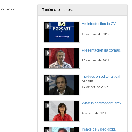
n punto de
Tamén che interesan
Actuación musical: Cuarteto Aurum
An introduction to CV’s, letters, and job searching
2 de xul. de 2011
16 de maio de 2012
Clausura: Intervención de Pedro Membiela
Presentación da xornada
2 de xul. de 2011
23 de maio de 2011
Traducción editorial: calidade e xestión de proxectos
Apertura
17 de set. de 2007
What is postmodernism?
4 de out. de 2011
Imaxe de vídeo dixital