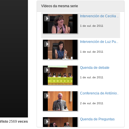
1 de xul. de 2011
Vídeos da mesma serie
Intervención de Cecilia Leâo
1 de xul. de 2011
Intervención de Luz Puente
1 de xul. de 2011
Quenda de debate
1 de xul. de 2011
Conferencia de António Nóvoa
2 de xul. de 2011
Quenda de Preguntas
Visto
2569
veces
2 de xul. de 2011