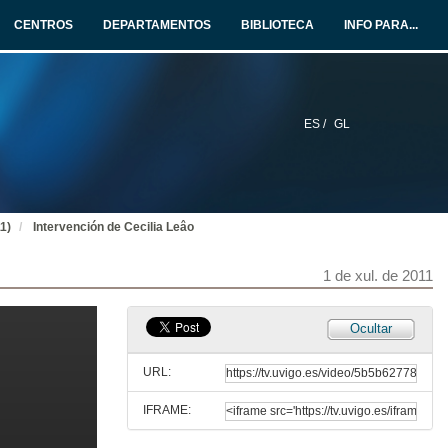
30 de xuño de 2011
CENTROS
DEPARTAMENTOS
BIBLIOTECA
INFO PARA...
Joan Rué
30 de xuño de 2011
ES /
GL
Quenda de preguntas
Joan Rué
30 de xuño de 2011
1)
Intervención de Cecilia Leâo
Actuación musical: Pedro Carpintero, Rosa Sánchez e Gustavo Couto
30 de xuño de 2011
1 de xul. de 2011
Intervención de Mª Victoria Otero Espinar
Ocultar
1 de xul. de 2011
URL:
IFRAME:
Intervención de Luis Muñoz