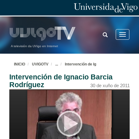
TOGGLE
Toggle
SEARCH
navigatio
A televisión da UVigo en Internet
INICIO
UVIGOTV
...
Intervención de Ig
Intervención de Ignacio Barcia
Rodríguez
30 de xuño de 2011