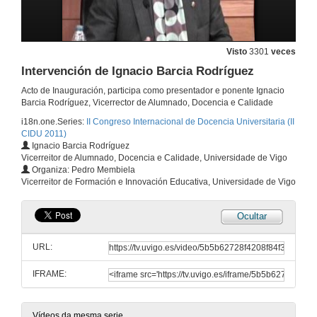
Visto
3301
veces
Intervención de Ignacio Barcia Rodríguez
Acto de Inauguración, participa como presentador e ponente Ignacio
Barcia Rodríguez, Vicerrector de Alumnado, Docencia e Calidade
i18n.one.Series:
II Congreso Internacional de Docencia Universitaria (II
CIDU 2011)
Ignacio Barcia Rodríguez
Vicerreitor de Alumnado, Docencia e Calidade, Universidade de Vigo
Intervención de José Alberto Díaz de Castro
Organiza: Pedro Membiela
Vicerreitor de Formación e Innovación Educativa, Universidade de Vigo
30 de xuño de 2011
Ocultar
Intervención de Raquel Díaz Vázquez
URL:
30 de xuño de 2011
IFRAME:
Intervención de Pedro Membiela
30 de xuño de 2011
Vídeos da mesma serie