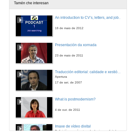
Tamén che interesan
Intervención de Luis Muñoz
An introduction to CV’s, letters, and job searching
1 de xul. de 2011
16 de maio de 2012
Intervención de Cecilia Leâo
Presentación da xornada
1 de xul. de 2011
23 de maio de 2011
Intervención de Luz Puente
Traducción editorial: calidade e xestión de proxectos
Apertura
1 de xul. de 2011
17 de set. de 2007
Quenda de debate
What is postmodernism?
1 de xul. de 2011
4 de out. de 2011
Conferencia de António Nóvoa
Imaxe de vídeo dixital
Definición e parámetros dunha imaxe dixital. Resolución e Aspecto. Profundidade da cor. Compresión. Frame por segundo. Entrelazado. Campos, cadros
2 de xul. de 2011