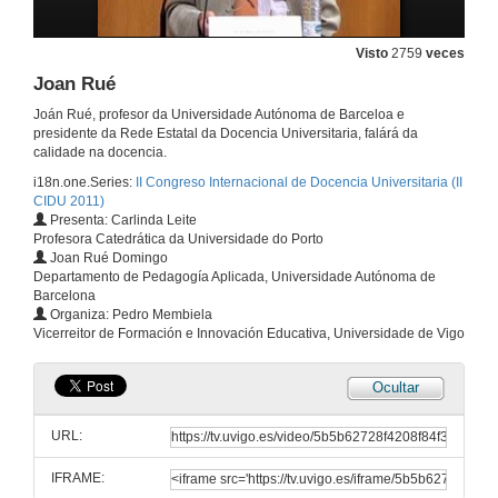
Visto
2759
veces
Joan Rué
Joán Rué, profesor da Universidade Autónoma de Barceloa e
presidente da Rede Estatal da Docencia Universitaria, falárá da
calidade na docencia.
i18n.one.Series:
II Congreso Internacional de Docencia Universitaria (II
CIDU 2011)
Intervención de José Alberto Díaz de Castro
Presenta: Carlinda Leite
Profesora Catedrática da Universidade do Porto
30 de xuño de 2011
Joan Rué Domingo
Departamento de Pedagogía Aplicada, Universidade Autónoma de
Barcelona
Intervención de Raquel Díaz Vázquez
Organiza: Pedro Membiela
Vicerreitor de Formación e Innovación Educativa, Universidade de Vigo
30 de xuño de 2011
Ocultar
Intervención de Pedro Membiela
URL:
30 de xuño de 2011
IFRAME: