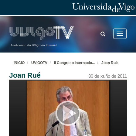
TOGGLE
Toggle
SEARCH
navigatio
A televisión da UVigo en Internet
INICIO
UVIGOTV
II Congreso Internacio
...
Joan Rué
Joan Rué
30 de xuño de 2011