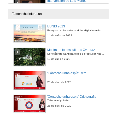
Intervención de Luis Muñoz
1 de xul. de 2011
Tamén che interesan
Intervención de Cecilia Leâo
EUNIS 2023
European univesrities and the digital transformation: challenges and opportunities ahead
1 de xul. de 2011
14 de xuño de 2023
Intervención de Luz Puente
Mostra de fotoesculturas Overtraz
Do fotógrafo Santi Barreiros e o escultor Nito Contreras.
1 de xul. de 2011
13 de xul. de 2023
Quenda de debate
'Cóntacho unha espía' Reto
1 de xul. de 2011
23 de dec. de 2020
Conferencia de António Nóvoa
'Cóntacho unha espía' Criptografía
Taller manipulativo 1
2 de xul. de 2011
23 de dec. de 2020